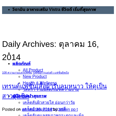
Skip
วิตามิน อาหารเสริม Vistra ชีวิตดี เริ่มที่สุขภาพ
to
content
Daily Archives:
ตุลาคม 16,
2014
ผลิตภัณฑ์
All Product
108 ความงามและแฟชั่น
,
แฟชั่นการแต่งตัว แฟชั่นผู้หญิง
New Product
Health & Wellness
เทรนด์แฟชั่นเสื้อผ้ารับลมหนาว ให้ดูเป็น
วิสทร้า รวมผลิตภัณฑ์ความงาม
สาวสุดชิค
คู่มือแนะนำสุขภาพ
เคล็ดลับผิวสวยใส อ่อนกว่าวัย
เคล็ดลับผมสวยสุขภาพดี
Posted on
ตุลาคม 16, 2014
by
admin pp t
เคล็ดลับดูแลสุขภาพกระดูกและข้อ