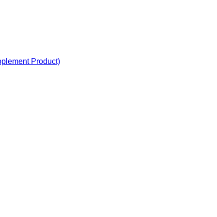
plement Product)
duct)
oduct)