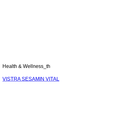
ช่องทางการขาย
บริษัท เอ็นบีดี เฮลท์แคร์ จำกัด
898 Rarm Intra 40, Khwaeng Nuanchan,
Khet Bueng Kum, Krung Thep Maha Nakhon 10230
Call Service Center
02-791-3933
Line@:
@vistra
Copyright 2026 ©
ประกาศความเป็นส่วนตัว
/
นโยบายการใช้คุก