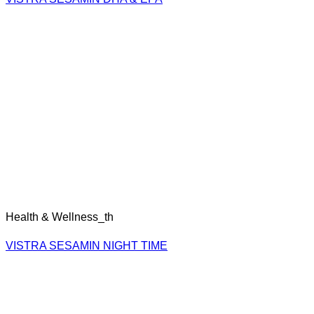
บริษัท เอ็นบีดี เฮลท์แคร์ จำกัด
898 Rarm Intra 40, Khwaeng Nuanchan,
Khet Bueng Kum, Krung Thep Maha Nakhon 10230
Call Service Center
02-791-3933
Line@:
@vistra