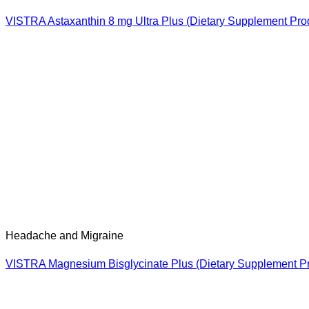
Health & Wellness_th
VISTRA OMEGA CONCENTRATE X3 rTG (Omega-3 From Fish O
Health & Wellness_th
VISTRA OMEGA MINI rTG (Omega-3 From Fish Oil Dietary Su
IMU-PRO
VISTRA Quercetin Immu-C Plus (Dietary Supplement Product
Health & Wellness_th
VISTRA SESAMIN DHA & EPA