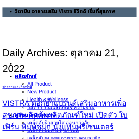
Skip
วิตามิน อาหารเสริม Vistra ชีวิตดี เริ่มที่สุขภาพ
to
content
Daily Archives:
ตุลาคม 21,
2022
ผลิตภัณฑ์
All Product
ข่าวสารและกิจกรรม
New Product
Health & Wellness
VISTRA ตอกย้ำแบรนด์เสริมอาหารเพื่อ
วิสทร้า รวมผลิตภัณฑ์ความงาม
สุขภาพ คิดค้นผลิตภัณฑ์ใหม่ เปิดตัว ใบ
คู่มือแนะนำสุขภาพ
เคล็ดลับผิวสวยใส อ่อนกว่าวัย
เฟิร์น พิมพ์ชนก นั่งแท่นพรีเซนเตอร์
เคล็ดลับผมสวยสุขภาพดี
เคล็ดลับดูแลสุขภาพกระดูกและข้อ