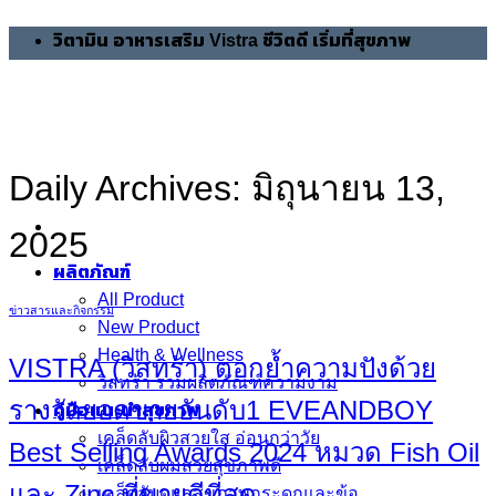
Skip
วิตามิน อาหารเสริม Vistra ชีวิตดี เริ่มที่สุขภาพ
to
content
Daily Archives:
มิถุนายน 13,
2025
ผลิตภัณฑ์
All Product
ข่าวสารและกิจกรรม
New Product
Health & Wellness
VISTRA (วิสทร้า) ตอกย้ำความปังด้วย
วิสทร้า รวมผลิตภัณฑ์ความงาม
รางวัลยอดขายอันดับ1 EVEANDBOY
คู่มือแนะนำสุขภาพ
เคล็ดลับผิวสวยใส อ่อนกว่าวัย
Best Selling Awards 2024 หมวด Fish Oil
เคล็ดลับผมสวยสุขภาพดี
และ Zinc ที่ขายดีที่สุด
เคล็ดลับดูแลสุขภาพกระดูกและข้อ