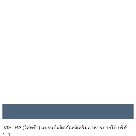
13
มิ.ย.
VISTRA (วิสทร้า) แบรนด์ผลิตภัณฑ์เสริมอาหารภายใต้ บริษั
[…]