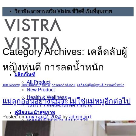
Skip
วิตามิน อาหารเสริม Vistra ชีวิตดี เริ่มที่สุขภาพ
to
content
Category Archives:
เคล็ดลับผู้
หญิงหุ่นดี การลดน้ำหนัก
ผลิตภัณฑ์
All Product
108 Review
,
108 เคล็ดลับสุขภาพ
,
การออกกำลังกาย
,
เคล็ดลับผู้หญิงหุ่นดี การลดน้ำหนัก
New Product
Health & Wellness
แม่ลูกอ่อนอย่างฉันจะไม่ใช่แม่หมูอีกต่อไป
วิสทร้า รวมผลิตภัณฑ์ความงาม
คู่มือแนะนำสุขภาพ
Posted on
มกราคม 2, 2020
by
admin pp t
เคล็ดลับผิวสวยใส อ่อนกว่าวัย
เคล็ดลับผมสวยสุขภาพดี
เคล็ดลับดูแลสุขภาพกระดูกและข้อ