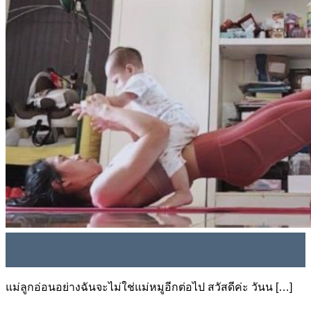
เกร็ดความรู้สุขภาพ
เคล็ดลับดูแลสมองและระบบประสาท
สุขภาพแข็งแรง เสริมสร้างภูมิคุ้มกัน
ลดน้ำหนักกระชับสัดส่วน
เคล็ดลับดูแลสุขภาพดวงตา
สุขภาพหัวใจและหลอดเลือด
ข่าวสาร
สถานที่จัดจำหน่ายสินค้า
ปรึกษาผู้เชี่ยวชาญ
02
ม.ค.
แม่ลูกอ่อนอย่างฉันจะไม่ใช่แม่หมูอีกต่อไป สวัสดีค่ะ วันน […]