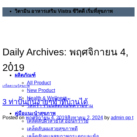
Skip
วิตามิน อาหารเสริม Vistra ชีวิตดี เริ่มที่สุขภาพ
to
content
Daily Archives:
พฤศจิกายน 4,
2019
ผลิตภัณฑ์
All Product
เกร็ดความรู้สุขภาพ
New Product
Health & Wellness
3 ท่าปั้นก้นง่ายๆทำที่บ้านได้
วิสทร้า รวมผลิตภัณฑ์ความงาม
คู่มือแนะนำสุขภาพ
Posted on
พฤศจิกายน 4, 2019
สิงหาคม 2, 2024
by
admin pp t
เคล็ดลับผิวสวยใส อ่อนกว่าวัย
เคล็ดลับผมสวยสุขภาพดี
เคล็ดลับดูแลสุขภาพกระดูกและข้อ