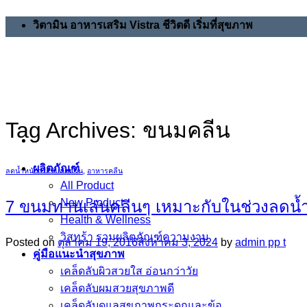
Skip
วิตามิน อาหารเสริม Vistra ชีวิตดี เริ่มที่สุขภาพ
to
content
Tag Archives:
ขนมคลีน
ผลิตภัณฑ์
ลดน้ำหนักกระชับสัดส่วน
,
อาหารคลีน
All Product
New Product
7 ขนมทานเล่นคลีนๆ เหมาะกับในช่วงลดน้ำ
Health & Wellness
วิสทร้า รวมผลิตภัณฑ์ความงาม
Posted on
ตุลาคม 19, 2016
สิงหาคม 3, 2024
by
admin pp t
คู่มือแนะนำสุขภาพ
เคล็ดลับผิวสวยใส อ่อนกว่าวัย
เคล็ดลับผมสวยสุขภาพดี
เคล็ดลับดูแลสุขภาพกระดูกและข้อ