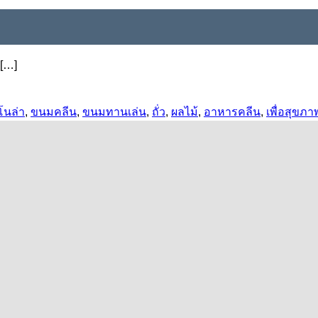
 […]
โนล่า
,
ขนมคลีน
,
ขนมทานเล่น
,
ถั่ว
,
ผลไม้
,
อาหารคลีน
,
เพื่อสุขภา