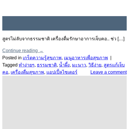
17
พ.ย.
สูตรไม่ลับจากธรรมชาติ เครื่องดื่มรักษาอาการเจ็บคอ.. ช่ว […]
Continue reading
→
Posted in
เกร็ดความรู้สุขภาพ
,
เมนูอาหารเพื่อสุขภาพ
|
Tagged
ทำง่ายๆ
,
ธรรมชาติ
,
น้ำผึ้ง
,
มะนาว
,
วิธีง่าย
,
สูตรแก้เจ็บ
คอ
,
เครื่องดื่มสุขภาพ
,
แอปเปิ้ลไซเดอร์
Leave a comment