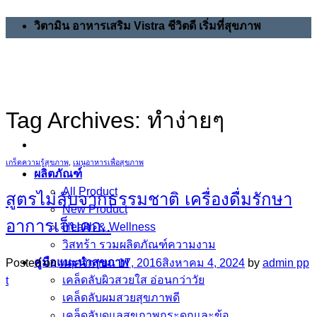
Skip
วิตามิน อาหารเสริม Vistra ชีวิตดี เริ่มที่สุขภาพ
to
content
Tag Archives:
ทำง่ายๆ
เกร็ดความรู้สุขภาพ
,
เมนูอาหารเพื่อสุขภาพ
ผลิตภัณฑ์
All Product
สูตรไม่ลับจากธรรมชาติ เครื่องดื่มรักษา
New Product
อาการเจ็บคอ..
Health & Wellness
วิสทร้า รวมผลิตภัณฑ์ความงาม
คู่มือแนะนำสุขภาพ
Posted on
พฤศจิกายน 17, 2016
สิงหาคม 4, 2024
by
admin pp
เคล็ดลับผิวสวยใส อ่อนกว่าวัย
t
เคล็ดลับผมสวยสุขภาพดี
เคล็ดลับดูแลสุขภาพกระดูกและข้อ