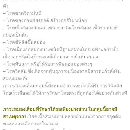
ตัว
– โรคขาดวิตามินบี
– โรคของต่อมธัยรอยด์ สร้างฮอร์โมนน้อย
– โรคเยื่อสมองอักเสบ เช่น จากวัณโรคสมอง เชื้อรา พยาธิ
สมองเป็นต้น
– โรคซิฟิลิสขึ้นสมอง
– โรคเนื้องอกสมองบางชนิดที่ฐานสมองโดยเฉพาะอย่างยิ่ง
เนื้องอกชนิดไม่ร้ายแรงที่เกิดมาจากเยื่อหุ้มสมอง
– โรคพิษสุรา หรือได้รับสารพิษต่อสมองต่างๆ
– โรควิลสัน ซึ่งเกิดจากพันธุกรรมเนื่องจากมีสารตะกั่วคั่งใน
สมองและตับ
ภาวะสมองเสื่อมกลุ่มนี้ทั้งหมดจำเป็นจะต้องได้รับการวินิจฉัย
โดยเร็วเพื่อจะได้ให้การรักษาโดยตรงที่ถูกต้องได้อย่างทันท่วงที
ภาวะสมองเสื่อมที่รักษาได้ผลเพียงบางส่วน ในกลุ่มนี้อาจมี
สาเหตุจาก
1. โรคเนื้อสมองตายหลายตำแหน่งจากการอุดตัน
ของหลอดเลือดแดงในสมอง