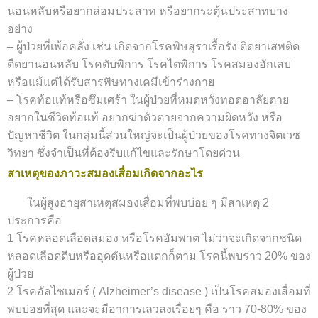
นอนหลับหรือยากล่อมประสาท หรือยากระตุ้นประสาทบาง
อย่าง
– ผู้ป่วยที่เพ้อคลั่ง เช่น เกิดจากโรคพิษสุราเรื้อรัง ติดยาเสพติด
ตืดยานอนหลับ โรคตับพิการ โรคไตพิการ โรคสมองอักเสบ
หรือแม้แต่ได้รับสารพิษทางเคมีเข้าร่างกาย
– โรคท้อแท้หรือซึมเศร้า ในผู้ป่วยที่หมดหวังทอดอาลัยตาย
อยากในชีวิตท้อแท้ อยากฆ่าตัวตายจากความผิดหวัง หรือ
ปัญหาชีวิต ในกลุ่มนี้ส่วนใหญ่จะเป็นผู้ป่วยของโรคทางจิตเวช
วิทยา ซึ่งจำเป็นที่ต้องรีบแก้ไขและรักษาโดยด่วน
สาเหตุของภาวะสมองเสื่อมเกิดจากอะไร
ในผู้สูงอายุสาเหตุสมองเสื่อมที่พบบ่อย ๆ มีสาเหตุ 2
ประการคือ
1 โรคหลอดเลือดสมอง หรือโรคอัมพาต ไม่ว่าจะเกิดจากชนิด
หลอดเลือดตีบหรืออุดตันหรือแตกก็ตาม โรคนี้พบราว 20% ของ
ผู้ป่วย
2 โรคอัลไซเมอร์ ( Alzheimer’s disease ) เป็นโรคสมองเสื่อมที่
พบบ่อยที่สุด และจะมีอาการเลวลงเรื่อยๆ คือ ราว 70-80% ของ