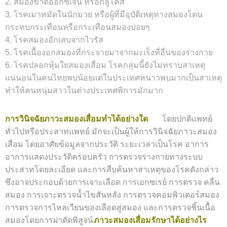
2. สมองขาดออกซิเจน หรือกลูโคส
3. โรคเมาหมัดในนักมวย หรือผู้ที่มีอุบัติเหตุทางสมองโดน
กระทบกระเทือนหรือกระเทือนสมองบ่อยๆ
4. โรคสมองอักเสบจากไวรัส
5. โรคเนื้องอกสมองที่กระจายมาจากมะเร็งที่อื่นของร่างกาย
6. โรคปลอกหุ้มใยสมองเสื่อม โรคกลุ่มนี้ยังไม่ทราบสาเหตุ
แน่นอนในคนไทยพบน้อยแต่ในประเทศหนาวพบมากเป็นสาเหตุ
ทำให้คนหนุ่มสาวในต่างประเทศพิการมักมาก
การวินิจฉัยภาวะสมองเสื่อมทำได้อย่างใด
โดยปกติแพทย์
ทั่วไปหรือประสาทแพทย์ มักจะเป็นผู้ให้การวินิจฉัยภาวะสมอง
เสื่อม โดยอาศัยข้อมูลจากประวัติ ระยะเวลาเป็นโรค อาการ
อาการแสดงประวัติครอบครัว การตรวจร่างกายทางระบบ
ประสาทโดยละเอียด และการสืบค้นหาสาเหตุของโรคดังกล่าว
ซึ่งอาจประกอบด้วยการเจาะเลือด การเอกซเรย์ การตรวจ คลื่น
สมอง การเจาะตรวจน้ำไขสันหลัง การตรวจคอมพิวเตอร์สมอง
การตรวจการไหลเวียนของเลือดสู่สมอง และการตรวจชิ้นเนื้อ
สมองโดยการผ่าตัดพิสูจน์
ภาวะสมองเสื่อมรักษาได้อย่างไร