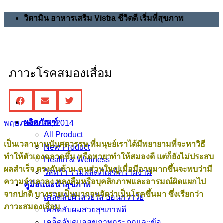
วิตามิน อาหารเสริม Vistra ชีวิตดี เริ่มที่สุขภาพ
ภาวะโรคสมองเสื่อม
ผลิตภัณฑ์
พฤษภาคม 28, 2014
All Product
เป็นเวลานานนับศตวรรษ ที่มนุษย์เราได้มีพยายามที่จะหาวิธี
New Product
ทำให้ตัวเองฉลาดขึ้น หรือหายาทำให้สมองดี แต่ก็ยังไม่ประสบ
Health & Wellness
ผลสำเร็จ ตรงกันข้าม คนส่วนใหญ่เมื่อมีอายุมากขึ้นจะพบว่ามี
วิสทร้า รวมผลิตภัณฑ์ความงาม
ความจำเลวลง หลงลืมหรือบุคลิกภาพและอารมณ์ผิดแผกไป
คู่มือแนะนำสุขภาพ
จากปกติ บางรายเป็นมากจนจัดว่าเป็นโรคขึ้นมา ซึ่งเรียกว่า
เคล็ดลับผิวสวยใส อ่อนกว่าวัย
ภาวะสมองเสื่อม
เคล็ดลับผมสวยสุขภาพดี
เคล็ดลับดูแลสุขภาพกระดูกและข้อ