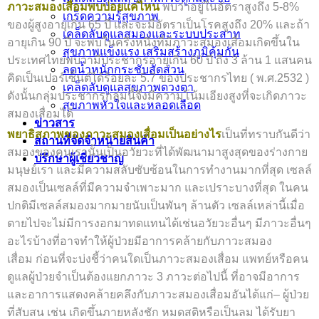
ภาวะสมองเสื่อมพบบ่อยแค่ไหน
พบว่าอยู่ในอัตราสูงถึง 5-8%
เกร็ดความรู้สุขภาพ
ของผู้สูงอายุเกิน 65 ปี และจะมีอัตราเป็นโรคสูงถึง 20% และถ้า
เคล็ดลับดูแลสมองและระบบประสาท
อายุเกิน 90 ปี จะพบในครึ่งหนึ่งที่มีภาวะสมองเสื่อมเกิดขึ้นใน
สุขภาพแข็งแรง เสริมสร้างภูมิคุ้มกัน
ประเทศไทยพบว่ามีประชากรอายุเกิน 60 ปี ถึง 3 ล้าน 1 แสนคน
ลดน้ำหนักกระชับสัดส่วน
คิดเป็นเปอร์เซ็นต์ได้ร้อยละ 5.7 ของประชากรไทย ( พ.ศ.2532 )
เคล็ดลับดูแลสุขภาพดวงตา
ดังนั้นกลุ่มประชากรกลุ่มนี้จึงมีความโน้มเอียงสูงที่จะเกิดภาวะ
สุขภาพหัวใจและหลอดเลือด
สมองเสื่อมได้
ข่าวสาร
พยาธิสภาพของภาวะสมองเสื่อมเป็นอย่างไร
เป็นที่ทราบกันดีว่า
สถานที่จัดจำหน่ายสินค้า
สมองของคนเรานั้นเป็นอวัยวะที่ได้พัฒนามาสูงสุดของร่างกาย
ปรึกษาผู้เชี่ยวชาญ
มนุษย์เรา และมีความสลับซับซ้อนในการทำงานมากที่สุด เซลล์
สมองเป็นเซลล์ที่มีความจำเพาะมาก และเปราะบางที่สุด ในคน
ปกติมีเซลล์สมองมากมายนับเป็นพันๆ ล้านตัว เซลล์เหล่านี้เมื่อ
ตายไปจะไม่มีการงอกมาทดแทนได้เช่นอวัยวะอื่นๆ
มีภาวะอื่นๆ
อะไรบ้างที่อาจทำให้ผู้ป่วยมีอาการคล้ายกับภาวะสมอง
เสื่อม ก่อนที่จะบ่งชี้ว่าคนใดเป็นภาวะสมองเสื่อม แพทย์หรือคน
ดูแลผู้ป่วยจำเป็นต้องแยกภาวะ 3 ภาวะต่อไปนี้ ที่อาจมีอาการ
และอาการแสดงคล้ายคลึงกับภาวะสมองเสื่อมอันได้แก่
– ผู้ป่วย
ที่สับสน เช่น เกิดขึ้นภายหลังชัก หมดสติหรือเป็นลม ได้รับยา