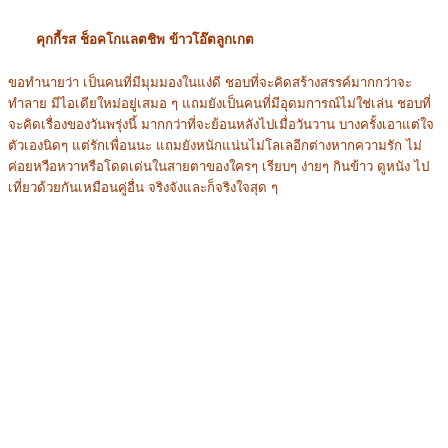
คุกกี้รส ช็อคโกแลตชิพ ข้าวโอ๊ตลูกเกต
ขอทำนายว่า เป็นคนที่มีมุมมองในแง่ดี ชอบที่จะคิดสร้างสรรค์มากกว่าจะ
ทำลาย มีไอเดียใหม่อยู่เสมอ ๆ แถมยังเป็นคนที่มีอุดมการณ์ไม่ใช่เล่น ชอบที่
จะคิดเรื่องของวันพรุ่งนี้ มากกว่าที่จะย้อนหลังไปเมื่อวันวาน บางครั้งเอาแต่ใจ
ตัวเองนิดๆ แต่รักเพื่อนนะ แถมยังหนักแน่นไม่โลเลอีกต่างหากความรัก ไม่
ค่อยหวือหวาหรือโดดเด่นในสายตาของใครๆ เรียบๆ ง่ายๆ กินข้าว ดูหนัง ไป
เที่ยวด้วยกันเหมือนคู่อื่น จริงจังและก็จริงใจสุด ๆ