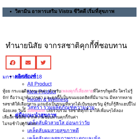
วิตามิน อาหารเสริม Vistra ชีวิตดี เริ่มที่สุขภาพ
ทำนายนิสัย จากรสชาติคุกกี้ที่ชอบทาน
ผลิตภัณฑ์
มกราคม 26, 2018
All Product
หู้ยย กระแสดีมากๆเลยค่า สำหรับ
เพลงคุกกี้เสี่ยงทาย
ที่ใครๆก้พูดถึง ใครไม่รู้
New Product
จัก! ถือว่าเอาท์มากๆค่า และคุกกี้ก็เป็นขนมยอดฮิตที่มีมานาน มีหลากหลาย
Health & Wellness
รสชาติให้เลือกทาน แถมยังเป็นขนมที่หากได้เป้นของขวัญ ผุ้รับก็รู้สึกแฮปปี้ไม่
วิสทร้า รวมผลิตภัณฑ์ความงาม
น้อยเลย วันนี้
108health
เลยรวบรวม รสชาติคุกกี้ มาให้เพื่อนๆได้ลอง
คู่มือแนะนำสุขภาพ
เสี่ยงทายนิสัย จากความชอบทานคุกกี้กันค่า
เคล็ดลับผิวสวยใส อ่อนกว่าวัย
ไม่รอช้าไปดูกันเลย..
เคล็ดลับผมสวยสุขภาพดี
เคล็ดลับดูแลสุขภาพกระดูกและข้อ