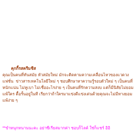
คุกกี้รสครีมชีส
คุณเป็นคนที่ทันสมัย หัวสมัยใหม่ มักจะติดตามความเคลื่อนไหวของแวดวง
แฟชั่น ข่าวสารเทคโนโลยีใหม่ ๆ ชอบศึกษาหาความรู้รอบตัวใหม่ ๆ เป็นคนที่
หนักแน่น ไม่หูเบา ไม่เชื่ออะไรง่าย ๆ เป็นคนที่รักความสงบ แต่ก็มีนิสัยไม่ยอม
แพ้ใคร ดื้อรั้นอยู่ในที เรียกว่าถ้าใครมาแข่งดีแข่งเด่นด้วยคุณจะไม่มีทางยอม
แพ้ง่าย ๆ
**ขำหนุกหนานนะคะ อย่าซีเรียสมากค่า ชอบก็ไลค์ ใช่ก็แชร์ อิอิ