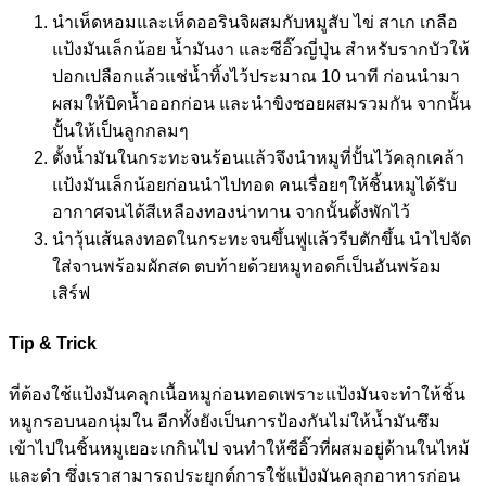
นำเห็ดหอมและเห็ดออรินจิผสมกับหมูสับ ไข่ สาเก เกลือ
แป้งมันเล็กน้อย น้ำมันงา และซีอิ๊วญี่ปุ่น สำหรับรากบัวให้
ปอกเปลือกแล้วแช่น้ำทิ้งไว้ประมาณ 10 นาที ก่อนนำมา
ผสมให้บิดน้ำออกก่อน และนำขิงซอยผสมรวมกัน จากนั้น
ปั้นให้เป็นลูกกลมๆ
ตั้งน้ำมันในกระทะจนร้อนแล้วจึงนำหมูที่ปั้นไว้คลุกเคล้า
แป้งมันเล็กน้อยก่อนนำไปทอด คนเรื่อยๆให้ชิ้นหมูได้รับ
อากาศจนได้สีเหลืองทองน่าทาน จากนั้นตั้งพักไว้
นำวุ้นเส้นลงทอดในกระทะจนขึ้นฟูแล้วรีบตักขึ้น นำไปจัด
ใส่จานพร้อมผักสด ตบท้ายด้วยหมูทอดก็เป็นอันพร้อม
เสิร์ฟ
Tip & Trick
ที่ต้องใช้แป้งมันคลุกเนื้อหมูก่อนทอดเพราะแป้งมันจะทำให้ชิ้น
หมูกรอบนอกนุ่มใน อีกทั้งยังเป็นการป้องกันไม่ให้น้ำมันซึม
เข้าไปในชิ้นหมูเยอะเกกินไป จนทำให้ซีอิ๊วที่ผสมอยู่ด้านในไหม้
และดำ ซึ่งเราสามารถประยุกต์การใช้แป้งมันคลุกอาหารก่อน