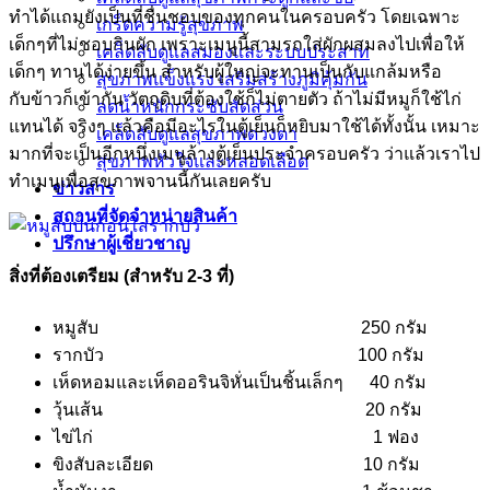
ทำได้แถมยังเป็นที่ชื่นชอบของทุกคนในครอบครัว โดยเฉพาะ
เกร็ดความรู้สุขภาพ
เด็กๆที่ไม่ชอบกินผัก เพราะเมนูนี้สามรถใส่ผักผสมลงไปเพื่อให้
เคล็ดลับดูแลสมองและระบบประสาท
เด็กๆ ทานได้ง่ายขึ้น สำหรับผู้ใหญ่จะทานเป็นกับแกล้มหรือ
สุขภาพแข็งแรง เสริมสร้างภูมิคุ้มกัน
กับข้าวก็เข้ากัน วัตถุดิบที่ต้องใช้ก็ไม่ตายตัว ถ้าไม่มีหมูก็ใช้ไก่
ลดน้ำหนักกระชับสัดส่วน
แทนได้ จริงๆ แล้วคือมีอะไรในตู้เย็นก็หยิบมาใช้ได้ทั้งนั้น เหมาะ
เคล็ดลับดูแลสุขภาพดวงตา
มากที่จะเป็นอีกหนึ่งเมนูล้างตู้เย็นประจำครอบครัว ว่าแล้วเราไป
สุขภาพหัวใจและหลอดเลือด
ทำเมนูเพื่อสุขภาพจานนี้กันเลยครับ
ข่าวสาร
สถานที่จัดจำหน่ายสินค้า
ปรึกษาผู้เชี่ยวชาญ
สิ่งที่ต้องเตรียม (สำหรับ 2-3 ที่)
หมูสับ 250 กรัม
รากบัว 100 กรัม
เห็ดหอมและเห็ดออรินจิหั่นเป็นชิ้นเล็กๆ 40 กรัม
วุ้นเส้น 20 กรัม
ไข่ไก่ 1 ฟอง
ขิงสับละเอียด 10 กรัม