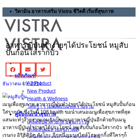
วิตามิน อาหารเสริม Vistra ชีวิตดี เริ่มที่สุขภาพ
อาหารญี่ปุ่นทำง่ายๆได้ประโยชน์ หมูสับ
ปั้นก้อนใส่รากบัว
ผลิตภัณฑ์
All Product
ธันวาคม 19, 2014
New Product
Health & Wellness
เมนูเพื่อสุขภาพ อาหารญี่ปุ่นทำง่ายๆได้ประโยชน์ หมูสับปั้นก้อน
วิสทร้า รวมผลิตภัณฑ์ความงาม
ใส่รากบัว ซึ่งวันนี้ 108 health ขอนำเสนอเมนูเพื่อสุขภาพที่สุด
คู่มือแนะนำสุขภาพ
แสนจะทำง๊ายงายแถมยังเป็นเมนูอาหารญี่ปุ่นอีกด้วยกับเมนู
เคล็ดลับผิวสวยใส อ่อนกว่าวัย
อาหารญี่ปุ่นทำง่ายๆได้ประโยชน์ หมูสับปั้นก้อนใส่รากบัว หรือ
เคล็ดลับผมสวยสุขภาพดี
เรนกง อิริฮิคินิกุ ดังโกะ อีกหนึ่งเมนูสไตล์โฮมคุกกิ้งที่ใครๆก็
เคล็ดลับดูแลสุขภาพกระดูกและข้อ