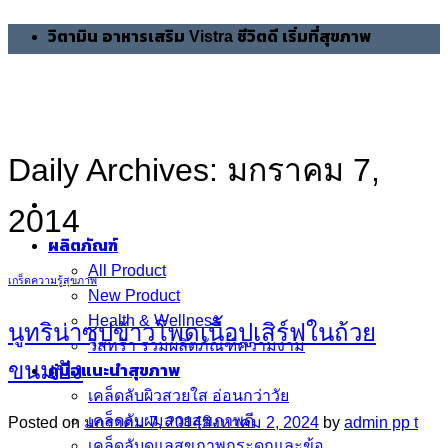
Skip
วิตามิน อาหารเสริม Vistra ชีวิตดี เริ่มที่สุขภาพ
to
content
Daily Archives:
มกราคม 7,
2014
ผลิตภัณฑ์
All Product
เกร็ดความรู้สุขภาพ
New Product
Health & Wellness
นูทริน่าซุปข้าวโพดเนื้อปูเสิร์ฟในถ้วย
วิสทร้า รวมผลิตภัณฑ์ความงาม
ขนมปัง
คู่มือแนะนำสุขภาพ
เคล็ดลับผิวสวยใส อ่อนกว่าวัย
เคล็ดลับผมสวยสุขภาพดี
Posted on
มกราคม 7, 2014
สิงหาคม 2, 2024
by
admin pp t
เคล็ดลับดูแลสุขภาพกระดูกและข้อ