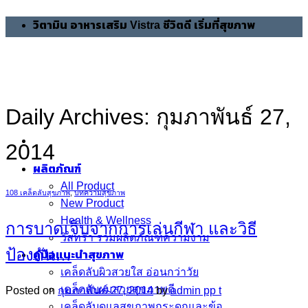
Skip
วิตามิน อาหารเสริม Vistra ชีวิตดี เริ่มที่สุขภาพ
to
content
Daily Archives:
กุมภาพันธ์ 27,
2014
ผลิตภัณฑ์
All Product
108 เคล็ดลับสุขภาพ
,
บทความสุขภาพ
New Product
Health & Wellness
การบาดเจ็บจากการเล่นกีฬา และวิธี
วิสทร้า รวมผลิตภัณฑ์ความงาม
ป้องกัน…
คู่มือแนะนำสุขภาพ
เคล็ดลับผิวสวยใส อ่อนกว่าวัย
เคล็ดลับผมสวยสุขภาพดี
Posted on
กุมภาพันธ์ 27, 2014
by
admin pp t
เคล็ดลับดูแลสุขภาพกระดูกและข้อ