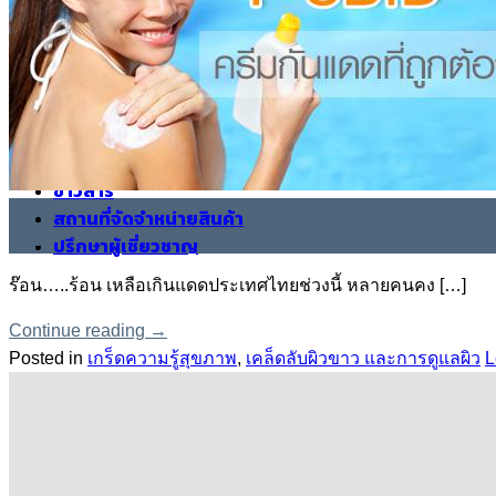
เกร็ดความรู้สุขภาพ
เคล็ดลับดูแลสมองและระบบประสาท
สุขภาพแข็งแรง เสริมสร้างภูมิคุ้มกัน
ลดน้ำหนักกระชับสัดส่วน
เคล็ดลับดูแลสุขภาพดวงตา
สุขภาพหัวใจและหลอดเลือด
ข่าวสาร
08
สถานที่จัดจำหน่ายสินค้า
เม.ย.
ปรึกษาผู้เชี่ยวชาญ
ร๊อน…..ร้อน เหลือเกินแดดประเทศไทยช่วงนี้ หลายคนคง […]
Continue reading
→
Posted in
เกร็ดความรู้สุขภาพ
,
เคล็ดลับผิวขาว และการดูแลผิว
L