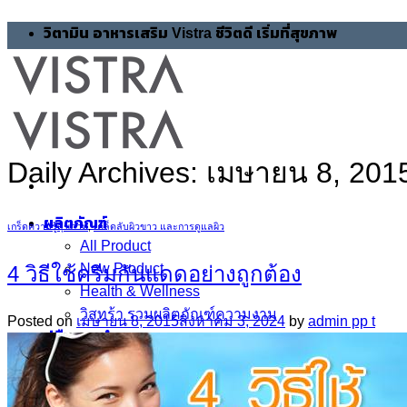
Skip
วิตามิน อาหารเสริม Vistra ชีวิตดี เริ่มที่สุขภาพ
to
content
Daily Archives:
เมษายน 8, 201
ผลิตภัณฑ์
เกร็ดความรู้สุขภาพ
,
เคล็ดลับผิวขาว และการดูแลผิว
All Product
New Product
4 วิธีใช้ครีมกันแดดอย่างถูกต้อง
Health & Wellness
วิสทร้า รวมผลิตภัณฑ์ความงาม
Posted on
เมษายน 8, 2015
สิงหาคม 3, 2024
by
admin pp t
คู่มือแนะนำสุขภาพ
เคล็ดลับผิวสวยใส อ่อนกว่าวัย
เคล็ดลับผมสวยสุขภาพดี
เคล็ดลับดูแลสุขภาพกระดูกและข้อ