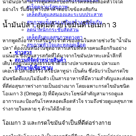
น้ำมันปลาสามารถดูแลและป้องกันโรคหลอดเลือดหัวใจได้
เกร็ดความรู้สุขภาพ
อย่างไร วันนี้จะพาไปหาคำตอบไขข้อสงสัยกัน
เคล็ดลับดูแลสมองและระบบประสาท
สุขภาพแข็งแรง เสริมสร้างภูมิคุ้มกัน
น้ำมันปลา อุดมด้วยไขมันดีโอเมกา 3
ลดน้ำหนักกระชับสัดส่วน
เคล็ดลับดูแลสุขภาพดวงตา
หากพูดถึงอาหารเสริมประจำตัวของคนในหลายช่วงวัย “น้ำมัน
สุขภาพหัวใจและหลอดเลือด
ปลา” ต้องเป็นหนึ่งในชุดอาหารเสริมที่หลายคนเลือกกินอย่าง
ข่าวสาร
แน่นอน ซึ่งเป็นสารสกัดที่ได้มาจากไขมันปลาทะเลน้ำลึกที่
สถานที่จัดจำหน่ายสินค้า
เติบโตอยู่ในแหล่งธรรมชาติ อย่างปลาแซลมอน ปลาแมก
ปรึกษาผู้เชี่ยวชาญ
เคอเรล ปลาเฮอร์ริง หรือปลาทูน่า เป็นต้น ซึ่งนับว่าเป็นกรดไข
มันชนิดดีแบบไม่อิ่มตัว เป็นสารอาหารที่มีความสำคัญและส่งผล
ที่ดีต่อสุขภาพร่างกายเป็นอย่างมาก โดยเฉพาะกรดไขมันชนิด
โอเมกา 3 (Omega 3) ที่มีคุณประโยชน์สำคัญสามารถดูแล
อาการและป้องกันโรคหลอดเลือดหัวใจ รวมถึงช่วยดูแลสุขภาพ
ร่างกายในหลาย ๆ ด้านได้อีกด้วย
โอเมกา 3 และกรดไขมันจำเป็นที่ดีต่อร่างกาย