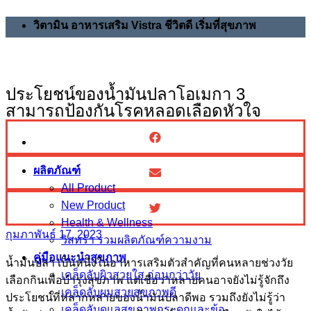
Skip
วิตามิน อาหารเสริม Vistra ชีวิตดี เริ่มที่สุขภาพ
to
content
ประโยชน์ของน้ำมันปลาโอเมกา 3
สามารถป้องกันโรคหลอดเลือดหัวใจ
ผลิตภัณฑ์
All Product
New Product
Health & Wellness
กุมภาพันธ์ 17, 2023
วิสทร้า รวมผลิตภัณฑ์ความงาม
คู่มือแนะนำสุขภาพ
น้ำมันปลา เป็นหนึ่งในอาหารเสริมตัวสำคัญที่คนหลายช่วงวัย
เคล็ดลับผิวสวยใส อ่อนกว่าวัย
เลือกกินเพื่อบำรุงสุขภาพ แต่เชื่อว่าหลายคนอาจยังไม่รู้จักถึง
เคล็ดลับผมสวยสุขภาพดี
ประโยชน์ที่หลากหลายของน้ำมันปลาดีพอ รวมถึงยังไม่รู้ว่า
เคล็ดลับดูแลสุขภาพกระดูกและข้อ