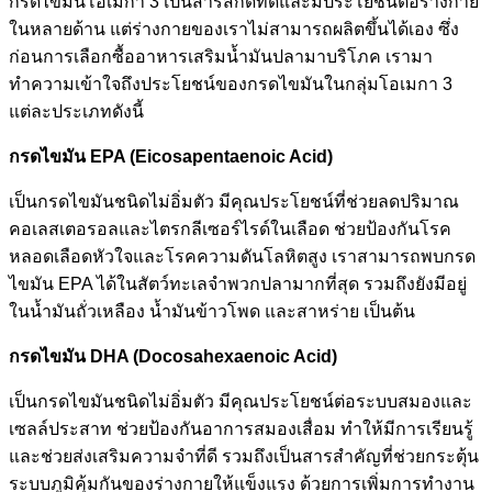
กรดไขมันโอเมกา 3 เป็นสารสกัดที่ดีและมีประโยชน์ต่อร่างกาย
ในหลายด้าน แต่ร่างกายของเราไม่สามารถผลิตขึ้นได้เอง ซึ่ง
ก่อนการเลือกซื้ออาหารเสริมน้ำมันปลามาบริโภค เรามา
ทำความเข้าใจถึงประโยชน์ของกรดไขมันในกลุ่มโอเมกา 3
แต่ละประเภทดังนี้
กรดไขมัน EPA (Eicosapentaenoic Acid)
เป็นกรดไขมันชนิดไม่อิ่มตัว มีคุณประโยชน์ที่ช่วยลดปริมาณ
คอเลสเตอรอลและไตรกลีเซอร์ไรด์ในเลือด ช่วยป้องกันโรค
หลอดเลือดหัวใจและโรคความดันโลหิตสูง เราสามารถพบกรด
ไขมัน EPA ได้ในสัตว์ทะเลจำพวกปลามากที่สุด รวมถึงยังมีอยู่
ในน้ำมันถั่วเหลือง น้ำมันข้าวโพด และสาหร่าย เป็นต้น
กรดไขมัน DHA (Docosahexaenoic Acid)
เป็นกรดไขมันชนิดไม่อิ่มตัว มีคุณประโยชน์ต่อระบบสมองและ
เซลล์ประสาท ช่วยป้องกันอาการสมองเสื่อม ทำให้มีการเรียนรู้
และช่วยส่งเสริมความจำที่ดี รวมถึงเป็นสารสำคัญที่ช่วยกระตุ้น
ระบบภูมิคุ้มกันของร่างกายให้แข็งแรง ด้วยการเพิ่มการทำงาน