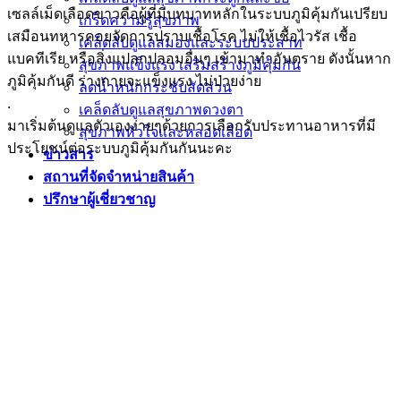
เซลล์เม็ดเลือดขาวคือผู้ที่มีบทบาทหลักในระบบภูมิคุ้มกันเปรียบ
เกร็ดความรู้สุขภาพ
เสมือนทหารคอยจัดการปราบเชื้อโรค ไม่ให้เชื้อไวรัส เชื้อ
เคล็ดลับดูแลสมองและระบบประสาท
แบคทีเรีย หรือสิ่งแปลกปลอมอื่นๆ เข้ามาทำอันตราย ดังนั้นหาก
สุขภาพแข็งแรง เสริมสร้างภูมิคุ้มกัน
ภูมิคุ้มกันดี ร่างกายจะแข็งแรง ไม่ป่วยง่าย
ลดน้ำหนักกระชับสัดส่วน
.
เคล็ดลับดูแลสุขภาพดวงตา
มาเริ่มต้นดูแลตัวเองง่ายๆด้วยการเลือกรับประทานอาหารที่มี
สุขภาพหัวใจและหลอดเลือด
ประโยชน์ต่อระบบภูมิคุ้มกันกันนะคะ
ข่าวสาร
สถานที่จัดจำหน่ายสินค้า
ปรึกษาผู้เชี่ยวชาญ