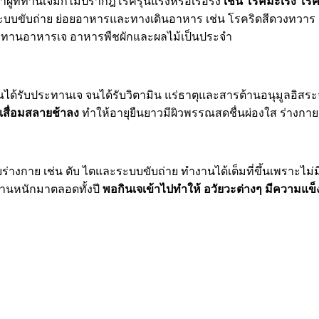
้ที่ทานเจมักไม่ปรากฎโรครุนแรงหรือเรื้อรัง
เช่น โรคมะเร็ง โรค
บระบบขับถ่าย ย่อยอาหารและทางเดินอาหาร เช่น โรคริดสีดวงทวา
ับประทานอาหารเจ อาหารพืชผักและผลไม้เป็นประจำ
าะคุณได้รับประทานเจ จนได้รับวิตามิน แร่ธาตุและสารต้านอนุมูลอิ
ยเสื่อมสลายช้าลง
ทำให้อายุยืนยาวมีผิวพรรณสดชื่นผ่องใส ร่างกายแข็
งกาย เช่น ตับ ไตและระบบขับถ่าย ทำงานได้เต็มที่ขึ้นเพราะไม่มีอ
งานหนักมาตลอดทั้งปี
พอกินเจเข้าไปทำให้ อวัยวะต่างๆ มีความแข็