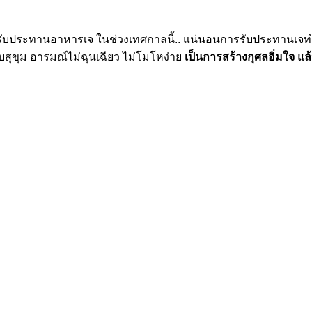
กเรารับประทานอาหารเจ ในช่วงเทศกาลนี้.. แน่นอนการรับประทานเจ
บสุขุม อารมณ์ไม่ฉุนเฉียว ไม่โมโหง่าย
เป็นการสร้างกุศลอิ่มใจ แล้วย