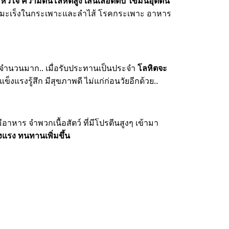
หัวใจ ความดันโลหิตสูง เส้นเลือดตีบ ไขมันอุดตัน
ร มะเร็งในกระเพาะและลำไส้ โรคกระเพาะ อาหาร
สระจำนวนมาก.. เมื่อรับประทานเป็นประจำ
โลหิตจะ
งแรงรู้สึก มีสุขภาพดี ไม่แก่ก่อนวัยอีกด้วย..
าหาร จำพวกเนื้อสัตว์ ที่มีโปรตีนสูงๆ เข้ามา
งแรง ทนทานเพิ่มขึ้น