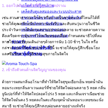
เกร็ดความรู้สุขภาพ
1. ออกไปเดินเล่นในที่ที่คุณโปรดปราณ
เคล็ดลับดูแลสมองและระบบประสาท
สุขภาพแข็งแรง เสริมสร้างภูมิคุ้มกัน
เช่น สวนสาธารณะใกล้ๆ หรืออาจเป็นชายทะเล ที่ไหนก็ได้ที่
ลดน้ำหนักกระชับสัดส่วน
ช่วยให้คุณหลีกหนีจากความเร่งรีบ และสับสนวุ่นวายในชีวิต
เคล็ดลับดูแลสุขภาพดวงตา
ประจำวัน การเดินตามสบายอย่างผ่อนคลาย จะช่วยคลายความ
สุขภาพหัวใจและหลอดเลือด
ตึงเครียด กระตุ้นการไหลเวียนของเลือด กำหนดสมาธิไปที่ลม
ข่าวสาร
หายใจขณะที่คุณเดินง่ายๆด้วยการนับ 1-10 ช้าๆ ในใจ หรือ
สถานที่จัดจำหน่ายสินค้า
กล่าวถ้อยคำที่คุณชอบซ้ำๆ วิธีนี้ จะช่วยให้คุณรู้สึกเชื่อมโยง
ปรึกษาผู้เชี่ยวชาญ
และซึมซับความรู้สึกสงบสุขภายในจิตใจ
2. เข้าถึงตัวตนด้านจิตวิญญาณของคุณ
ด้วยการผสมกลิ่นอโรมาที่ทำให้จิตใจสุขุมเยือกเย็น หยดน้ำมัน
หอมระเหยกลิ่นลาเวนเดอร์ที่ช่วยให้จิตใจผ่อนคลาย 5 หยด กลิ่น
จูนิเปอร์ที่ทำให้จิตใจปลอดโปร่ง 5 หยด และกลิ่นเจราเนียมช่วย
ให้จิตใจมั่นคง 5 หยดลงในตะเกียงจุดน้ำมันหอมระเหยขณะนั่ง
สมาธิ จะช่วยให้คุณรู้สึกสงบผ่อนคลายอย่างแท้จริง