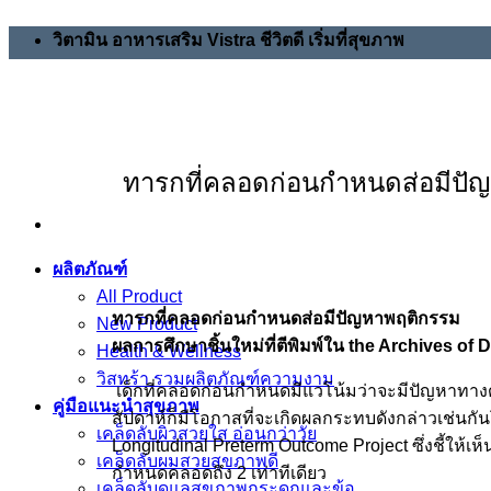
วิตามิน อาหารเสริม Vistra ชีวิตดี เริ่มที่สุขภาพ
ทารกที่คลอดก่อนกำหนดส่อมีปั
ผลิตภัณฑ์
All Product
ทารกที่คลอดก่อนกำหนดส่อมีปัญหาพฤติกรรม
New Product
ผลการศึกษาชิ้นใหม่ที่ตีพิมพ์ใน the Archives of 
Health & Wellness
วิสทร้า รวมผลิตภัณฑ์ความงาม
เด็กที่คลอดก่อนกำหนดมีแวโน้มว่าจะมีปัญหาทา
คู่มือแนะนำสุขภาพ
สัปดาห์ก็มีโอกาสที่จะเกิดผลกระทบดังกล่าวเช่นกั
เคล็ดลับผิวสวยใส อ่อนกว่าวัย
Longitudinal Preterm Outcome Project ซึ่งชี้ให้
เคล็ดลับผมสวยสุขภาพดี
กำหนดคลอดถึง 2 เท่าทีเดียว
เคล็ดลับดูแลสุขภาพกระดูกและข้อ