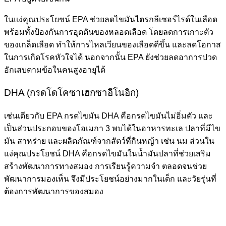
ในแง่คุณประโยชน์ EPA ช่วยลดไขมันไตรกลีเซอร์ไรด์ในเลือด
พร้อมทั้งป้องกันการอุดตันของหลอดเลือด โดยลดการเกาะตัว
ของเกล็ดเลือด ทำให้การไหลเวียนของเลือดดีขึ้น และลดโอกาส
ในการเกิดโรคหัวใจได้ นอกจากนั้น EPA ยังช่วยลดอาการปวด
อักเสบตามข้อในคนสูงอายุได้
DHA (กรดโดโคซาเฮกซาอีโนอิก)
เช่นเดียวกับ EPA กรดไขมัน DHA คือ
กรดไขมันไม่อิ่มตัว
และ
เป็นส่วนประกอบของโอเมกา 3 พบได้ในอาหารทะเล ปลาที่มีไข
มัน สาหร่าย และผลิตภัณฑ์จากสัตว์ที่กินหญ้า เช่น นม ส่วนใน
แง่คุณประโยชน์ DHA คือ
กรดไขมันในน้ำมันปลา
ที่ช่วยเสริม
สร้างพัฒนาการทางสมอง การเรียนรู้ความจำ ตลอดจนช่วย
พัฒนาการมองเห็น จึงมีประโยชน์อย่างมากในเด็ก และวัยรุ่นที่
ต้องการพัฒนาการของสมอง