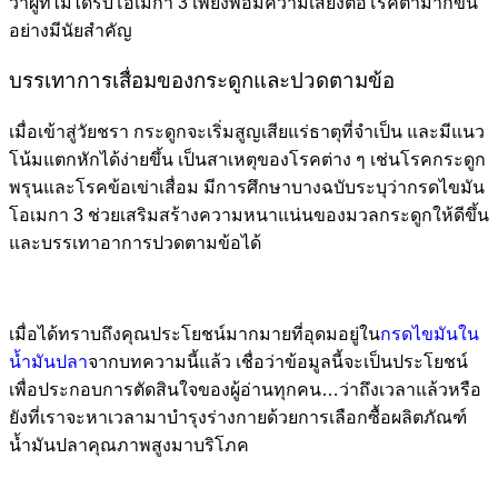
ว่าผู้ที่ไม่ได้รับโอเมกา 3 เพียงพอมีความเสี่ยงต่อโรคตามากขึ้น
อย่างมีนัยสำคัญ
บรรเทาการเสื่อมของกระดูกและปวดตามข้อ
เมื่อเข้าสู่วัยชรา กระดูกจะเริ่มสูญเสียแร่ธาตุที่จำเป็น และมีแนว
โน้มแตกหักได้ง่ายขึ้น เป็นสาเหตุของโรคต่าง ๆ เช่นโรคกระดูก
พรุนและโรคข้อเข่าเสื่อม มีการศึกษาบางฉบับระบุว่า
กรดไขมัน
โอเมกา 3
ช่วยเสริมสร้างความหนาแน่นของมวลกระดูกให้ดีขึ้น
และบรรเทาอาการปวดตามข้อได้
เมื่อได้ทราบถึงคุณประโยชน์มากมายที่อุดมอยู่ใน
กรดไขมันใน
น้ำมันปลา
จากบทความนี้แล้ว เชื่อว่าข้อมูลนี้จะเป็นประโยชน์
เพื่อประกอบการตัดสินใจของผู้อ่านทุกคน…ว่าถึงเวลาแล้วหรือ
ยังที่เราจะหาเวลามาบำรุงร่างกายด้วยการเลือกซื้อผลิตภัณฑ์
น้ำมันปลาคุณภาพสูงมาบริโภค