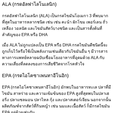
ALA (กรดอัลฟาไลโนเลนิก)
กรดอัลฟาไลโนเลนิก (ALA) เป็นกรดไขมันโอเมกา 3 ที่พบมาก
ที่สุดในอาหารหลากชนิด เช่น เช่น คะน้า ผักโขม เพอร์เลน ถั่ว
เหลือง วอลนัต และไขมันสัตว์บางชนิด และเป็นสารตั้งต้นที่
สำคัญของ EPA หรือ DHA
เมื่อ ALA ไม่ถูกแปลงเป็น EPA หรือ DHA กรด
ไขมันดี
ชนิดนี้จะ
ถูกเก็บไว้หรือใช้เป็นพลังงานเช่นเดียวกับไขมันอื่น ๆ มีวารสาร
ทางการแพทย์หลายฉบับเชื่อมโยงอาหารที่อุดมด้วย ALA กับ
ความเสี่ยงที่ลดลงของการเสียชีวิตจากโรคหัวใจ
EPA (กรดไอโคซาเพนทาอีโนอิก)
EPA (กรดไอโคซาเพนทาอีโนอิก) มักพบในอาหารทะเล ปลาที่มี
ไขมัน สาหร่าย และความเข้มข้นของ EPA สูงที่สุดพบในปลาเฮ
อริ่ง ปลาแซลมอน ปลาไหล กุ้ง และปลาสเตอร์เจียน นอกจากนั้น
ผลิตภัณฑ์จากสัตว์ที่กินหญ้า เช่น นมและเนื้อสัตว์ ก็มีกรดไขมัน
EPA อยู่ด้วยเช่นกัน