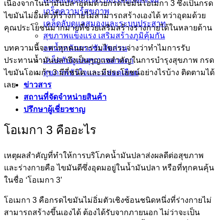
เนื่องจากในน้ำมันปลาอุดมด้วยกรดไขมันโอเมกา 3 ซึ่งเป็นกรด
เกร็ดความรู้สุขภาพ
ไขมันไม่อิ่มตัวที่ร่างกายไม่สามารถสร้างเองได้ ทว่าอุดมด้วย
เคล็ดลับดูแลสมองและระบบประสาท
คุณประโยชน์มากมายที่ช่วยเสริมสร้างร่างกายได้ในหลายด้าน
สุขภาพแข็งแรง เสริมสร้างภูมิคุ้มกัน
บทความนี้จะพาทุกคนมาร่วมไขกระจ่างว่าทำไมการรับ
ลดน้ำหนักกระชับสัดส่วน
ประทานน้ำมันปลาจึงเป็นกุญแจสำคัญในการบำรุงสุขภาพ กรด
เคล็ดลับดูแลสุขภาพดวงตา
ไขมันโอเมก้า 3 มีกี่ชนิด และมีประโยชน์อย่างไรบ้าง ติดตามได้
สุขภาพหัวใจและหลอดเลือด
เลย
ข่าวสาร
สถานที่จัดจำหน่ายสินค้า
ปรึกษาผู้เชี่ยวชาญ
โอเมกา 3 คืออะไร
เหตุผลสำคัญที่ทำให้การบริโภคน้ำมันปลาส่งผลดีต่อสุขภาพ
และร่างกายคือ
ไขมันดี
ซึ่งอุดมอยู่
ในน้ำมันปลา
หรือที่ทุกคนคุ้น
ในชื่อ ‘โอเมกา 3’
โอเมกา 3 คือ
กรดไขมันไม่อิ่มตัว
เชิงซ้อนชนิดหนึ่งที่ร่างกายไม่
สามารถสร้างขึ้นเองได้ ต้องได้รับจากภายนอก ไม่ว่าจะเป็น