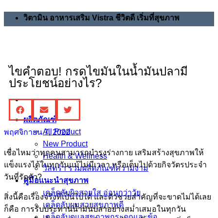
วิตามิน อาหารเสริม Vistra ชีวิตดี เริ่มที่สุขภาพ
ไขคำตอบ! กรดไขมันในน้ำมันปลามี
ประโยชน์อย่างไร?
ผลิตภัณฑ์
All Product
พฤศจิกายน 7, 2022
New Product
เชื่อไหมว่าทุกคนสามารถบำรุงร่างกาย เสริมสร้างสุขภาพให้
Health & Wellness
แข็งแรงได้ในทุกวันแม้ไม่มีเวลา หรือเต็มไปด้วยกิจวัตรประจำ
วิสทร้า รวมผลิตภัณฑ์ความงาม
วันที่รัดตัว?
คู่มือแนะนำสุขภาพ
เคล็ดลับผิวสวยใส อ่อนกว่าวัย
สิ่งนี้คือเรื่องจริงที่เป็นไปได้ และตัวช่วยสำคัญที่จะขาดไม่ได้เลย
เคล็ดลับผมสวยสุขภาพดี
ก็คือ การรับประทานน้ำมันปลาอย่างสม่ำเสมอในทุกวัน
เคล็ดลับดูแลสุขภาพกระดูกและข้อ