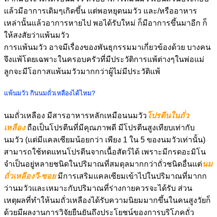
แล้วมีอาการเดิมๆเกิดขึ้น แต่พอหยุดนมวัว และ/หรืออาหาร
เหล่านั้นแล้วอาการหายไป พอได้รับใหม่ ก็มีอาการขึ้นมาอีก ก็
ให้สงสัยว่าแพ้นมวัว
การแพ้นมวัว อาจมีเรื่องของพันธุกรรมมาเกี่ยวข้องด้วย บางคน
จึงแพ้โดยเฉพาะในครอบครัวที่มีประวัติการแพ้ต่างๆในพ่อแม่
ลูกจะมีโอกาสแพ้นมวัวมากกว่าผู้ไม่มีประวัติแพ้
แพ้นมวัว กินนมถั่วเหลืองได้ไหม?
นมถั่วเหลือง มีสารอาหารหลักเหมือนนมวัว
โปรตีนในถั่ว
เหลือง
ถือเป็นโปรตีนที่มีคุณภาพดี มีโปรตีนสูงเทียบเท่ากับ
นมวัว (แต่มีแคลเซียมน้อยกว่า เพียง 1 ใน 5 ของนมวัวเท่านั้น)
สามารถใช้ทดแทนโปรตีนจากเนื้อสัตว์ได้ เพราะมีกรดอะมิโน
จำเป็นอยู่หลายชนิดในปริมาณที่สมดุลมากกว่าถั่วชนิดอื่นแต่
นม
ถั่วเหลืองวี-ซอย
มีการเสริมแคลเซียมเข้าไปในปริมาณที่มากก
ว่านมวัวและเหมาะกับปริมาณที่ร่างกายควรจะได้รับ ส่วน
เหตุผลที่ทำให้นมถั่วเหลืองได้รับความนิยมมากขึ้นในคนสูงวัยก็
ด้วยมีผลงานการวิจัยยืนยันถึงประโยชน์ของการบริโภคถั่ว