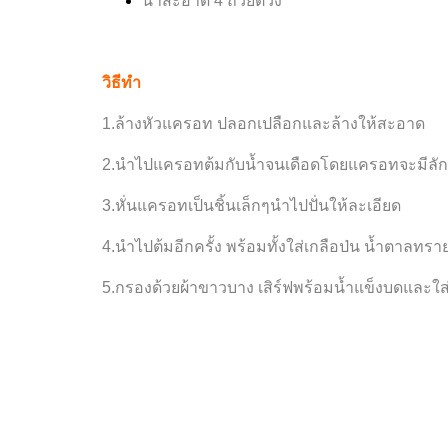
น้ำสะอาด 4 ถ้วยตวง
วิธีทำ
1.ล้างหัวแครอท ปลอกเปลือกและล้างให้สะอาด
2.นำไปแครอทต้มกับน้ำจนเดือดโดยแครอทจะมีลักษ
3.หั่นแครอทเป็นชิ้นเล็กๆนำไปปั่นให้ละเอียด
4.นำไปต้มอีกครั้ง พร้อมทั้งใส่เกลือป่น น้ำตาลทรา
5.กรองด้วยผ้าขาวบาง เสิร์ฟพร้อมน้ำแข็งบดและใส่น