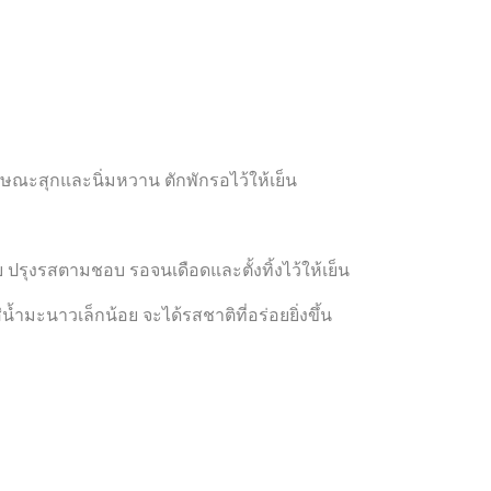
ณะสุกและนิ่มหวาน ตักพักรอไว้ให้เย็น
ย ปรุงรสตามชอบ รอจนเดือดและตั้งทิ้งไว้ให้เย็น
้ำมะนาวเล็กน้อย จะได้รสชาติที่อร่อยยิ่งขึ้น