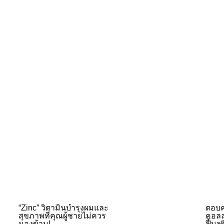
“Zinc” วิตามินบำรุงผมและ
ตอบค
สุขภาพที่คุณผู้ชายไม่ควร
คอลล
มองข้าม!
ฟื้นฟู