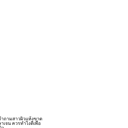
ำถามสาวผิวแห้งขาด
าเจน ควรทําไงดีเพื่อ
ผิว