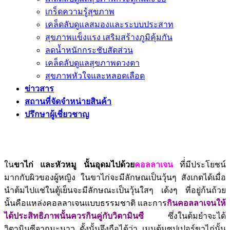
เกร็ดความรู้สุขภาพ
เคล็ดลับดูแลสมองและระบบประสาท
สุขภาพแข็งแรง เสริมสร้างภูมิคุ้มกัน
ลดน้ำหนักกระชับสัดส่วน
เคล็ดลับดูแลสุขภาพดวงตา
สุขภาพหัวใจและหลอดเลือด
ข่าวสาร
สถานที่จัดจำหน่ายสินค้า
ปรึกษาผู้เชี่ยวชาญ
ใน
ขาไก่ และหัวหมู นั้นอุดมไปด้วย
คอลลาเจน
ที่่มีประโยชน์
มากกับผิวของผู้หญิง ในขาไก่จะมีลักษณเป็นวุ้นๆ สังเกตได้เมื่อ
นำต้มไปแช่ในตู้เย็นจะมีลักษณะเป็นวุ้นใสๆ เด้งๆ ที่อยู่ก้นถ้วย
นั้นคือแหล่งคอลลาเจนแบบธรรมชาติ และการ
กินคอลลาเจนให้
ได้ประสิทธิภาพนั้นควรกินคู่กับวิตามินซี
ซึ่งในต้มยำจะได้
วิตามินซีจากมะนาว ดั้งนั้นจึงถือได้ว่า เมนูต้มซุปเปอร์ขาไก่นั้น