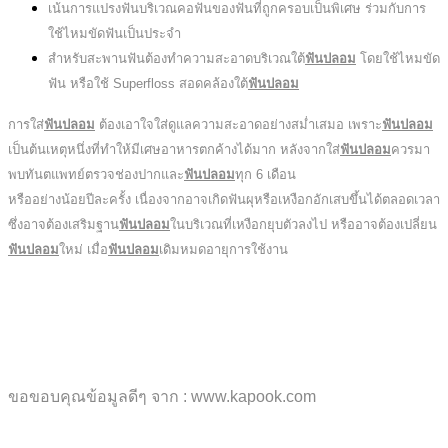
เน้นการแปรงฟันบริเวณคอฟันของฟันที่ถูกครอบเป็นพิเศษ ร่วมกับการ
ใช้ไหมขัดฟันเป็นประจำ
สำหรับสะพานฟันต้องทำความสะอาดบริเวณใต้
ฟันปลอม
โดยใช้ไหมขัด
ฟัน หรือใช้ Superfloss สอดคล้องใต้
ฟันปลอม
การใส่
ฟันปลอม
ต้องเอาใจใส่ดูแลความสะอาดอย่างสม่ำเสมอ เพราะ
ฟันปลอม
เป็นต้นเหตุหนึ่งที่ทำให้มีเศษอาหารตกค้างได้มาก หลังจากใส่
ฟันปลอม
ควรมา
พบทันตแพทย์ตรวจช่องปากและ
ฟันปลอม
ทุก 6 เดือน
หรืออย่างน้อยปีละครั้ง เนื่องจากอาจเกิดฟันผุหรือเหงือกอักเสบขึ้นได้ตลอดเวลา
ซึ่งอาจต้องเสริมฐาน
ฟันปลอม
ในบริเวณที่เหงือกยุบตัวลงไป หรืออาจต้องเปลี่ยน
ฟันปลอม
ใหม่ เมื่อ
ฟันปลอม
เดิมหมดอายุการใช้งาน
ขอขอบคุณข้อมูลดีๆ จาก : www.kapook.com