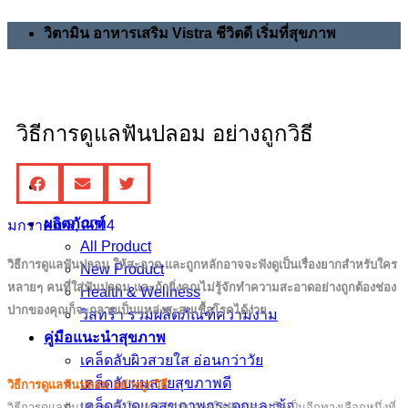
วิตามิน อาหารเสริม Vistra ชีวิตดี เริ่มที่สุขภาพ
วิธีการดูแลฟันปลอม อย่างถูกวิธี
ผลิตภัณฑ์
มกราคม 8, 2014
All Product
วิธีการดูแลฟันปลอม ให้สะอาด และถูกหลักอาจจะฟังดูเป็นเรื่องยากสำหรับใคร
New Product
หลายๆ คนที่ใส่ฟันปลอม และถ้ายิ่งคุณไม่รู้จักทำความสะอาดอย่างถูกต้องช่อง
Health & Wellness
ปากของคุณก็จะกลายเป็นแหล่งสะสมเชื้อโรคได้ง่าย
วิสทร้า รวมผลิตภัณฑ์ความงาม
คู่มือแนะนำสุขภาพ
เคล็ดลับผิวสวยใส อ่อนกว่าวัย
เคล็ดลับผมสวยสุขภาพดี
วิธีการดูแลฟันปลอม อย่างถูกวิธี
เคล็ดลับดูแลสุขภาพกระดูกและข้อ
วิธีการดูแลฟันปลอม ซึ่งในยุคปัจจุบันการใส่ฟันปลอมถือเป็นอีกทางเลือกหนึ่งที่