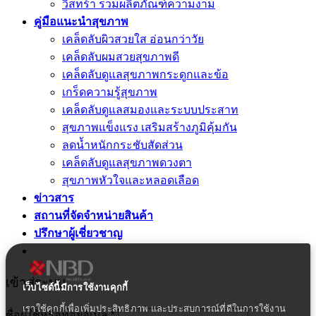
วิสทร้า รวมผลิตภัณฑ์ความงาม
คู่มือแนะนำสุขภาพ
เคล็ดลับผิวสวยใส อ่อนกว่าวัย
เคล็ดลับผมสวยสุขภาพดี
เคล็ดลับดูแลสุขภาพกระดูกและข้อ
เกร็ดความรู้สุขภาพ
เคล็ดลับดูแลสมองและระบบประสาท
สุขภาพแข็งแรง เสริมสร้างภูมิคุ้มกัน
ลดน้ำหนักกระชับสัดส่วน
เคล็ดลับดูแลสุขภาพดวงตา
สุขภาพหัวใจและหลอดเลือด
ข่าวสาร
สถานที่จัดจำหน่ายสินค้า
ปรึกษาผู้เชี่ยวชาญ
เข้าสู่ระบบ
เว็บไซต์นี้มีการใช้งานคุกกี้
เราใช้คุกกี้เพื่อเพิ่มประสิทธิภาพ และประสบการณ์ที่ดีในการใช้งาน
ชื่อผู้ใช้หรือที่อยู่อีเมล
*