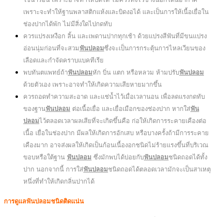
เพราะจะทำให้ฐานพลาสติกแห้งและบิดงอได้ และเป็นการให้เนื้อเยื่อใน
ช่องปากได้พัก ไม่มีสิ่งใดไปกดทับ
ควรแปรงเหงือก ลิ้น และเพดานปากทุกเช้า ด้วยแปรงสีฟันที่มีขนแปรง
อ่อนนุ่มก่อนที่จะสวม
ฟันปลอม
ซึ่งจะเป็นการกระตุ้นการไหลเวียนของ
เลือดและกำจัดคราบแบคทีเรีย
พบทันตแพทย์ถ้า
ฟันปลอม
หัก บิ่น แตก หรือหลวม ห้ามปรับ
ฟันปลอม
ด้วยตัวเอง เพราะอาจทำให้เกิดความเสียหายมากขึ้น
ควรถอดทำความสะอาด และแช่น้ำไว้เมื่อเวลานอน เพื่อลดแรงกดทับ
ของฐาน
ฟันปลอม
ต่อเนื้อเยื่อ และเยื่อเมือกของช่องปาก หากใส่
ฟัน
ปลอม
ไว้ตลอดเวลาผลเสียที่จะเกิดขึ้นคือ ก่อให้เกิดการระคายเคืองต่อ
เนื้อ เยื่อในช่องปาก มีผลให้เกิดการอักเสบ หรือบางครั้งถ้ามีการระคาย
เคืองมาก อาจส่งผลให้เกิดเป็นก้อนเนื้องอกชนิดไม่ร้ายแรงขึ้นที่บริเวณ
ขอบหรือใต้ฐาน
ฟันปลอม
ซึ่งมักพบได้บ่อยกับ
ฟันปลอม
ชนิดถอดได้ทั้ง
ปาก นอกจากนี้ การใส่
ฟันปลอม
ชนิดถอดได้ตลอดเวลามักจะเป็นสาเหตุ
หนึ่งที่ทำให้เกิดกลิ่นปากได้
การดูแลฟันปลอมชนิดติดแน่น