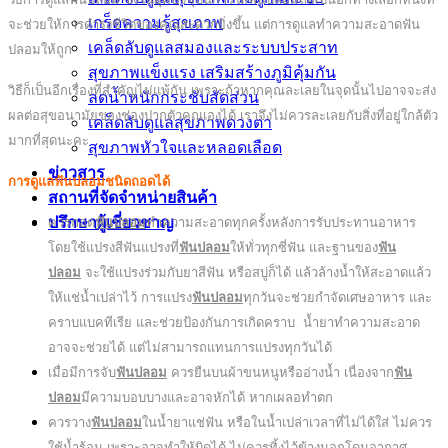
เกร็ดความรู้สุขภาพ
จะช่วยให้การดำรงชีวิตของคุณสะดวกยิ่งขึ้น แต่การดูแลทำความสะอาดฟัน
เคล็ดลับดูแลสมองและระบบประสาท
ปลอมให้ถูก
สุขภาพแข็งแรง เสริมสร้างภูมิคุ้มกัน
วิธีก็เป็นอีกเรื่องที่สำคัญไม่แพ้กัน เพราะถ้าหากคุณละเลยในจุดนั้นไปอาจจะส่ง
ลดน้ำหนักกระชับสัดส่วน
ผลต่อสุขอนามัยของช่องปากตัวคุณเองได้ เราจึงไม่ควรละเลยกับสิ่งที่อยู่ใกล้ตัว
เคล็ดลับดูแลสุขภาพดวงตา
มากที่สุดนะคะ
สุขภาพหัวใจและหลอดเลือด
ข่าวสาร
การดูแลฟันปลอมชนิดถอดได้
สถานที่จัดจำหน่ายสินค้า
ปรึกษาผู้เชี่ยวชาญ
ควรถอด
ฟันปลอม
ทำความสะอาดทุกครั้งหลังการรับประทานอาหาร
โดยใช้แปรงสีฟันแปรงที่
ฟันปลอม
ให้ทั่วทุกซี่ฟัน และฐานของ
ฟัน
ปลอม
จะใช้แปรงร่วมกับยาสีฟัน หรือสบู่ก็ได้ แล้วล้างน้ำให้สะอาดแล้ว
ให้แช่น้ำเปล่าไว้ การแปรง
ฟันปลอม
ทุกวันจะช่วยกำจัดเศษอาหาร และ
คราบแบคทีเรีย และช่วยป้องกันการเกิดคราบ น้ำยาทำความสะอาด
อาจจะช่วยได้ แต่ไม่สามารถแทนการแปรงทุกวันได้
เมื่อมีการจับ
ฟันปลอม
ควรยืนบนผ้าขนหนูหรืออ่างน้ำ เนื่องจาก
ฟัน
ปลอม
มีความบอบบางและอาจหักได้ หากเผลอทำตก
ควรวาง
ฟันปลอม
ในน้ำยาแช่ฟัน หรือในน้ำเปล่าเวลาที่ไม่ได้ใส่ ไม่ควร
ใช้น้ำร้อน เพราะอาจทำให้บิดได้ ไม่ควรทิ้งไว้ข้างนอกโดนอากาศ