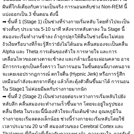
ฝันที่ใกล้เคียงกับความเป็นจริง การนอนหลับช่วง Non-REM นี้
แบ่งออกเป็น 3 ขั้นตอน ดังนี้
➡ ขั้นที่ 1 (Stage 1) เป็นช่วงที่ร่างกายเริ่มหลับ โดยทั่วไปจะเป็น
ช่วงสั้นๆ ประมาณ 5-10 นาที หลังจากหลับตาลง ใน Stage นี้
สมองจะเริ่มทำงานช้าลง ถ้าถูกปลุกให้ตื่นในช่วงนี้จะไม่ค่อย
งัวเงียหรือบางทีก็จะรู้สึกว่ายังไม่ได้นอน คลื่นสมองจะเป็นคลื่น
Alpha และ Theta การเต้นของหัวใจ การหายใจ และการ
เคลื่อนไหวของดวงตาจะช้าลง และกล้ามเนื้อจะผ่อนคลาย อาจ
มีการกระตุกเป็นครั้งคราว ในการนอน ในขั้นตอนนี้บางคนอาจ
จะเคยเจอปรากฎการณ์ ตกใจตื่น (Hypnic Jerk) หรือการรู้สึก
เหมือนกำลังจะตกจากที่สูง แล้วก็สะดุ้งตัวตื่นขึ้นมาได้ การนอน
ใน Stage1 ไม่ค่อยมีผลกับร่างกายมากนัก
➡ ขั้นที่ 2 (Stage 2) เป็นช่วงรอยต่อระหว่างการเริ่มหลับไปยัง
หลับลึก คลื่นสมองจะทำงานเร็วขึ้นมาก โดยจะอยู่ในรูปของ
คลื่น Beta ในระยะนี้นี่เองหัวใจจะเริ่มเต้นช้าลง อุณหภูมิใน
ร่างกายจะเริ่มลดลงเล็กน้อย ช่วงนี้ร่างกายจะเริ่มหลับโดยใช้
เวลาประมาณ 20 นาที สมองส่วนของ Cerebral Cortex และ
Thalamus ที่มีหน้าที่เกี่ยวกับความทรงจำ, ความสนใจ, การรับรู้