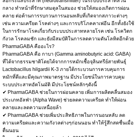
สื่อกระแสประสาท (neurotransmitter) ในระบบประสาทส่วน
กลาง ทำหน้าที่รักษาสมดุลในสมอง ช่วยให้สมองเกิดการผ่อน
คลาย ต่อต้านการรบกวนการนอนหลับที่เกิดจากสภาวะต่างๆ
เช่น ความเครียด โรคต่างๆ และการบริโภคคาเฟอีน อีกทั้งยังใช้
ในการรักษาโรคเกี่ยวกับระบบประสาทหลายโรค เช่น โรควิตก
กังวล โรคลมชัก และยังมีสมบัติในการลดความดันโลหิตอีกด้วย
PharmaGABA คืออะไร?
PharmaGABA คือ กาบา (Gamma aminobutyric acid: GABA)
ที่ได้จากธรรมชาติโดยได้จากการหมักเชื้อจุลินทรีย์สายพันธุ์
Lactobacillus hilgardii K-3 ภายใต้กระบวนการควบคุมการ
หมักที่ดีและมีคุณภาพมาตรฐาน มีประโยชน์ในการควบคุม
ระบบประสาทอัตโนมัติ มีประโยชน์หลักๆดังนี้
✔ PharmaGABA ช่วยในการผ่อนคลาย เพิ่มการผลิตคลื่นสมอง
ประเภทอัลฟ่า (Alpha Wave) ช่วยลดความเครียด ทำให้ผ่อน
คลายและลดความเหนื่อยล้า
✔ PharmaGABA ช่วยเพิ่มประสิทธิภาพในการนอนหลับ ลด
ความเครียดและความกังวลต่างๆก่อนนอน ทำให้รู้สึกสดชื่นเมื่อ
ตื่นนอน