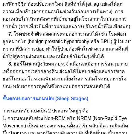
นาฬิกาชีวิต ต้องปรับเวลาใหม่ สิ่งที่ทำให้ jet lag แย่ลงได้แก่
ความเมื่อยล้า (จากอดนอนในช่วงวันก่อนการเดินทาง), การ
นอนหลับไม่สนิทหลังจากที่เข้ามาอยู่ในโซนเวลาใหม่และการ
ขาดน้ำ (จากเที่ยวบินที่ยาวนานและการบริโภคน้ำที่ไม่เพียงพอ)
7. โรคประจำตัว
ส่งผลกระทบต่อการนอนได้ เช่น โรคต่อม
ลูกหมากโต (benign prostatic hypertrophy หรือ BPH) ผู้ป่วยเบา
หวาน ที่ปัสสาวะบ่อย ทำให้ผู้ป่วยต้องตื่นในช่วงเวลากลางคืนที่
นำไปสู่ความง่วงนอน และเหนื่อยล้าในวันรุ่งขึ้นได้
8. ฮอร์โมน
หญิงวัยหมดประจำเดือนจะมีอาการร้อนวูบวาบ
เหงื่อออกมากเวลากลางคืน ส่งผลให้ไม่สบายตัวและการขาด
ฮอร์โมนเอสโตรเจนเพิ่มความเสี่ยงในการเกิดโรคหยุดหายใจ
ขณะหลับจากการอุดกั้นซึ่งกระทบต่อการนอนหลับได้
ขั้นตอนของการนอนหลับ (Sleep Stages)
การนอนหลับ แบ่งเป็น 2 ประเภทใหญ่ๆ คือ
1. การนอนหลับช่วง Non-REM หรือ NREM (Non-Rapid Eye
Movement) เป็นช่วงของการนอนตั้งแต่เริ่มหลับ มีความฝันเกิด
ขึ้นน้อยมาก และหากมีความฝันความฝันที่เกิดขึ้นจะเป็นความ