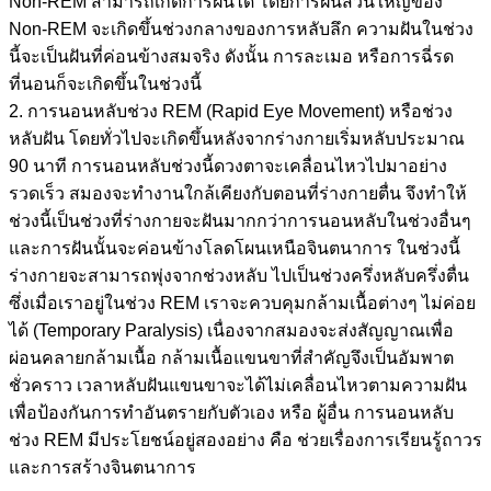
Non-REM สามารถเกิดการฝันได้ โดยการฝันส่วนใหญ่ของ
Non-REM จะเกิดขึ้นช่วงกลางของการหลับลึก ความฝันในช่วง
นี้จะเป็นฝันที่ค่อนข้างสมจริง ดังนั้น การละเมอ หรือการฉี่รด
ที่นอนก็จะเกิดขึ้นในช่วงนี้
2. การนอนหลับช่วง REM (Rapid Eye Movement) หรือช่วง
หลับฝัน โดยทั่วไปจะเกิดขึ้นหลังจากร่างกายเริ่มหลับประมาณ
90 นาที การนอนหลับช่วงนี้ดวงตาจะเคลื่อนไหวไปมาอย่าง
รวดเร็ว สมองจะทำงานใกล้เคียงกับตอนที่ร่างกายตื่น จึงทำให้
ช่วงนี้เป็นช่วงที่ร่างกายจะฝันมากกว่าการนอนหลับในช่วงอื่นๆ
และการฝันนั้นจะค่อนข้างโลดโผนเหนือจินตนาการ ในช่วงนี้
ร่างกายจะสามารถพุ่งจากช่วงหลับ ไปเป็นช่วงครึ่งหลับครึ่งตื่น
ซึ่งเมื่อเราอยู่ในช่วง REM เราจะควบคุมกล้ามเนื้อต่างๆ ไม่ค่อย
ได้ (Temporary Paralysis) เนื่องจากสมองจะส่งสัญญาณเพื่อ
ผ่อนคลายกล้ามเนื้อ กล้ามเนื้อแขนขาที่สำคัญจึงเป็นอัมพาต
ชั่วคราว เวลาหลับฝันแขนขาจะได้ไม่เคลื่อนไหวตามความฝัน
เพื่อป้องกันการทำอันตรายกับตัวเอง หรือ ผู้อื่น การนอนหลับ
ช่วง REM มีประโยชน์อยู่สองอย่าง คือ ช่วยเรื่องการเรียนรู้ถาวร
และการสร้างจินตนาการ