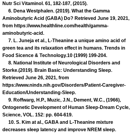
Nutr Sci Vitaminol. 61, 182-187, (2015).
6. Dena Westphalen. (2019). What the Gamma
Aminobutyric Acid (GABA) Do? Retrieved June 19, 2021,
from https://www.healthline.com/health/gamma-
aminobutyric-acid.
7. L. Juneja et al., L-Theanine a unique amino acid of
green tea and its relaxation effect in humans. Trends in
Food Sicence & Technology.10 (1999) 199-204.
8. National Institute of Neurological Disorders and
Storke.(2019). Brain Basic: Understanding Sleep.
Retrieved June 26, 2021, from
https://www.ninds.nih.gov/Disorders/Patient-Caregiver-
Education/Understanding-Sleep.
9. Roffwarg, H.P., Muzic, J.N., Dement, W.C., (1966),
Ontogenetic Development of Human Sleep-Dream Cycle,
Science, VOL. 152: pp. 604-619.
10. S. Kim at al., GABA and L-Theanine mixture
decreases sleep latency and improve NREM sleep.