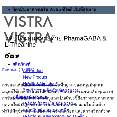
วิตามิน อาหารเสริม Vistra ชีวิตดี เริ่มที่สุขภาพ
หลับได้ผ่อนคลายด้วย PhamaGABA &
L-Theanine
ผลิตภัณฑ์
สิงหาคม 11, 2021
All Product
New Product
Health & Wellness
การนอนหลับเป็นความจำเป็นขั้นพื้นฐานของมนุษย์ทุกคน
วิสทร้า รวมผลิตภัณฑ์ความงาม
มนุษย์ใช้เวลาถึงหนึ่งในสามของชีวิตใน การนอนหลับ คุณภาพ
คู่มือแนะนำสุขภาพ
การนอนหลับมีความสำคัญและเป็นตัวบ่งชี้ถึงภาวะสุขภาพ หาก
เคล็ดลับผิวสวยใส อ่อนกว่าวัย
บุคคลใดมีปัญหาด้านการนอน นอนหลับพักผ่อนไม่เต็มที่จะ
เคล็ดลับผมสวยสุขภาพดี
ทำให้มีสุขภาพที่ไม่แข็งแรง ความเครียด และความวิตกกังวล
เคล็ดลับดูแลสุขภาพกระดูกและข้อ