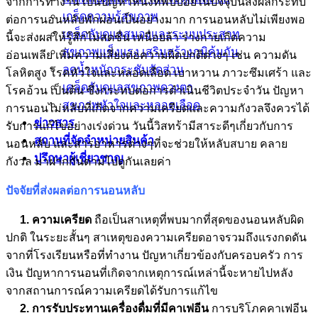
จากการทำงาน เป็นปัญหาหนึ่งที่พบบ่อยในปัจจุบันส่งผลกระทบ
เกร็ดความรู้สุขภาพ
ต่อการนอนหลับพักผ่อนเป็นอย่างมาก การนอนหลับไม่เพียงพอ
เคล็ดลับดูแลสมองและระบบประสาท
นี้จะส่งผลให้รู้สึกไม่สดชื่น เหนื่อยล้า ร่างกายเกิดความ
สุขภาพแข็งแรง เสริมสร้างภูมิคุ้มกัน
อ่อนเพลีย เพิ่มความเสี่ยงต่อความผิดปกติต่างๆ เช่น ความดัน
ลดน้ำหนักกระชับสัดส่วน
โลหิตสูง โรคหัวใจและหลอดเลือด เบาหวาน ภาวะซึมเศร้า และ
เคล็ดลับดูแลสุขภาพดวงตา
โรคอ้วน เป็นต้น ซึ่งกระทบต่อการดำเนินชีวิตประจำวัน ปัญหา
สุขภาพหัวใจและหลอดเลือด
การนอนไม่หลับที่เกิดจากความเครียดและความกังวลจึงควรได้
ข่าวสาร
รับการแก้ไขอย่างเร่งด่วน วันนี้วิสทร้ามีสาระดีๆเกี่ยวกับการ
สถานที่จัดจำหน่ายสินค้า
นอนหลับ และสารอาหารต่างๆที่จะช่วยให้หลับสบาย คลาย
ปรึกษาผู้เชี่ยวชาญ
กังวล มาฝากกันตามไปดูกันเลยค่า
ปัจจัยที่ส่งผลต่อการนอนหลับ
1. ความเครียด
ถือเป็นสาเหตุที่พบมากที่สุดของนอนหลับผิด
ปกติ ในระยะสั้นๆ สาเหตุของความเครียดอาจรวมถึงแรงกดดัน
จากที่โรงเรียนหรือที่ทำงาน ปัญหาเกี่ยวข้องกับครอบครัว การ
เงิน ปัญหาการนอนที่เกิดจากเหตุการณ์เหล่านี้จะหายไปหลัง
จากสถานการณ์ความเครียดได้รับการแก้ไข
2. การรับประทานเครื่องดื่มที่มีคาเฟอีน
การบริโภคคาเฟอีน