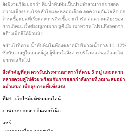
ยังมีงานวิจัยบอกว่า ดื่มน้ำทับทิมเป็นประจำสามารถช่วยลด
ความเสี่ยงของโรคหัวใจและหลอดเลือด ลดความดันโลหิต ต่อ
ต้านเชื้อแบคทีเรียและการติดเชื้อจากไวรัส ลดความเสี่ยงของ
การเกิดมะเร็งต่อมลูกหมาก ลูคีเมีย เบาหวาน ไปจนถึงลดการ
สร้างเม็ดสีใต้ผิวหนัง
อย่างไรก็ตาม น้ำทับทิมในท้องตลาดมีปริมาณน้ำตาล 11 -12%
ซึ่งนับว่าอยู่ในเกณฑ์สูง ผู้ที่สนใจจึงควรบริโภคแต่พอดีและไม่
มากจนเกินไป
สิ่งสำคัญที่สุด ควรรับประทานอาหารให้ครบ 5 หมู่ และหลาก
หลายควบคู่ไปด้วย พร้อมกับการออกกำลังกายที่เหมาะสมอย่า
สม่ำเสมอ เพื่อสุขภาพที่แข็งแรง
ที่มา :
เว็บไซต์มติชนออนไลน์
ภาพประกอบจากอินเทอร์เน็ต
แชร์: