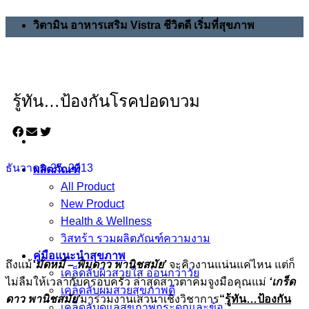
วิตามิน อาหารเสริม Vistra ชีวิตดี เริ่มที่สุขภาพ
รู้ทัน…ป้องกันโรคปอดบวม
ธันวาคม 25, 2013
ผลิตภัณฑ์
All Product
New Product
Health & Wellness
วิสทร้า รวมผลิตภัณฑ์ความงาม
คู่มือแนะนำสุขภาพ
ถึงแม้
‘มัดหมี่ – พิมดาว พานิชสมัย’
จะคิวงานแน่นแค่ไหน แต่ก็
เคล็ดลับผิวสวยใส อ่อนกว่าวัย
ไม่ลืมให้เวลากับครอบครัว ล่าสุดสาวตาคมจูงมือคุณแม่
‘เกร็ด
เคล็ดลับผมสวยสุขภาพดี
ดาว พานิชสมัย’
มาร่วมงานเสวนาเชิงวิชาการ
“
รู้ทัน…ป้องกัน
เคล็ดลับดูแลสุขภาพกระดูกและข้อ