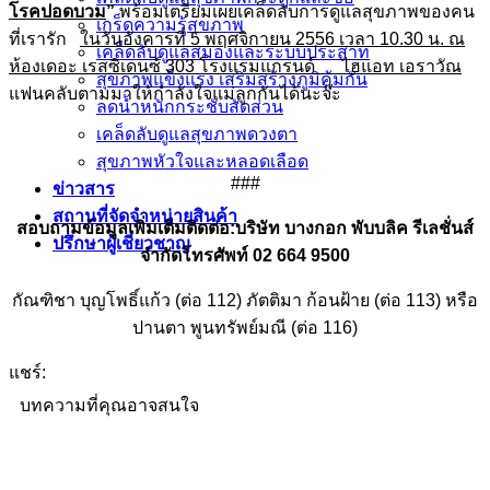
โรคปอดบวม
”
พร้อมเตรียมเผยเคล็ดลับการดูแลสุขภาพของคน
เกร็ดความรู้สุขภาพ
ที่เรารัก
ในวันอังคารที่ 5 พฤศจิกายน 2556 เวลา
10.30 น. ณ
เคล็ดลับดูแลสมองและระบบประสาท
ห้องเดอะ เรสซิเดนซ์ 303 โรงแรมแกรนด์ ไฮแอท เอราวัณ
สุขภาพแข็งแรง เสริมสร้างภูมิคุ้มกัน
แฟนคลับตามมาให้กำลังใจแม่ลูกกันได้นะจ๊ะ
ลดน้ำหนักกระชับสัดส่วน
เคล็ดลับดูแลสุขภาพดวงตา
สุขภาพหัวใจและหลอดเลือด
###
ข่าวสาร
สถานที่จัดจำหน่ายสินค้า
สอบถามข้อมูลเพิ่มเติมติดต่อ
:บริษัท บางกอก พับบลิค รีเลชั่นส์
ปรึกษาผู้เชี่ยวชาญ
จำกัด
โทรศัพท์ 02
664 9500
กัณฑิชา บุญโพธิ์แก้ว (ต่อ 112) ภัตติมา ก้อนฝ้าย (ต่อ 113) หรือ
ปานตา พูนทรัพย์มณี (ต่อ 116)
แชร์:
บทความที่คุณอาจสนใจ