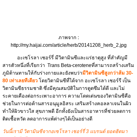
ภาพจาก :
http://my.haijai.com/article/herb/20141208_herb_2.jpg
อะเซโรลา เชอร์รี่ มีวิตามินซีและแร่ธาตุสูง ที่สำคัญมี
สารตัวหนึ่งที่เรียกว่า Trans Beta-ceroteneที่สามารถสร้างเสริม
ภูมิต้านทานให้กับร่างกายและยังพบว่า
มีวิตามินซีสูงกว่าส้ม 30-
80 เท่าเลยทีเดียว
โดยวิตามินซีที่ได้จาก อะเซโรลา เชอร์รี เป็น
วิตามินซีธรรมชาติ ซึ่งมีคุณสมบัติในการดูดซึมได้ดี และไม่
ระคายเคืองต่อกระเพาะอาการ ความโดดเด่นของวิตามินซีคือ
ช่วยในการต่อต้านสารอนุมูลอิสระ เสริมสร้างคอลลาเจนในผิว
ทำให้ผิวขาวใส สุขภาพดี อีกทั้งยังเป็นสารอาหารที่ช่วยลดการ
ติดเชื้อหวัด ลดอาการแพ้ต่างๆได้เป็นอย่างดี
วันนี้เรามี วิตามินซีจากอเซโรลา เชอร์รี่ 3
แบรนด์ ยอดฮิตมา