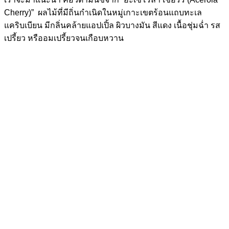
Cherry)” ผลไม้ที่มีถิ่นกำเนิดในหมู่เกาะเขตร้อนแถบทะเล
แคริบเบียน มีกลิ่นคล้ายแอปเปิ้ล ผิวบางมัน สีแดง เนื้อชุ่มฉ่ำ รส
เปรี้ยว หรืออมเปรี้ยวจนเกือบหวาน