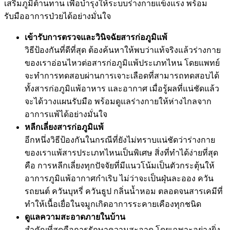
เสริมภูมิต้านทาน เพื่อบำรุงให้ระบบร่างกายแข็งแรง พร้อม
รับมืออาการป่วยได้อย่างมั่นใจ
เข้ารับการตรวจและวินิจฉัยสารก่อภูมิแพ้
วิธีป้องกันที่ดีที่สุด ต้องค้นหาให้พบว่าแท้จริงแล้วร่างกาย
ของเราอ่อนไหวต่อสารก่อภูมิแพ้ประเภทไหน โดยแพทย์
จะทำการทดสอบผ่านการเจาะเลือดที่สามารถทดสอบได้
ทั้งสารก่อภูมิแพ้อาหาร และอากาศ เมื่อรู้ผลที่แน่ชัดแล้ว
จะได้วางแผนรับมือ พร้อมดูแลร่างกายให้ห่างไกลจาก
อาการแพ้ได้อย่างมั่นใจ
หลีกเลี่ยงสารก่อภูมิแพ้
อีกหนึ่งวิธีป้องกันในกรณีที่ยังไม่ทราบแน่ชัดว่าร่างกาย
ของเราแพ้สารประเภทไหนเป็นพิเศษ สิ่งที่ทำได้ง่ายที่สุด
คือ การหลีกเลี่ยงทุกปัจจัยที่มีแนวโน้มเป็นตัวกระตุ้นให้
อาการภูมิแพ้อากาศกำเริบ ไม่ว่าจะเป็นฝุ่นละออง ควัน
รถยนต์ ควันบุหรี่ ควันธูป กลิ่นน้ำหอม ตลอดจนสารเคมีที่
ทำให้เนื้อเยื่อในจมูกเกิดอาการระคายเคืองทุกชนิด
ดูแลความสะอาดภายในบ้าน
สำคัญที่สุดคือการรักษาความสะอาด โดยเฉพาะอย่างยิ่ง