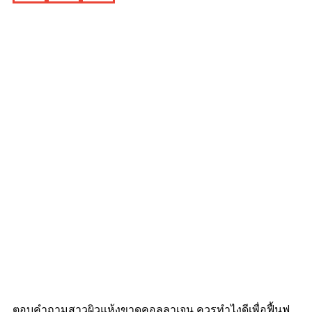
ตอบคำถามสาวผิวแห้งขาดคอลลาเจน ควรทําไงดีเพื่อฟื้นฟู