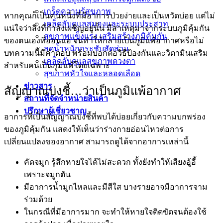
เกร็ดความรู้สุขภาพ
หากคุณก็เป็นคนหนึ่งที่มีอาการป่วยง่ายและเป็นหวัดบ่อย แต่ไม่
เคล็ดลับดูแลสมองและระบบประสาท
แน่ใจว่าสิ่งที่กำลังเผชิญอยู่นั้น มีสาเหตุมาจากระบบภูมิคุ้มกัน
สุขภาพแข็งแรง เสริมสร้างภูมิคุ้มกัน
ของตนเองที่อ่อนแอ จนทำให้กลายเป็นภูมิแพ้อากาศหรือไม่
ลดน้ำหนักกระชับสัดส่วน
บทความนี้มีคำตอบ พร้อมบอกต่อวิธีป้องกันและวิตามินเสริม
เคล็ดลับดูแลสุขภาพดวงตา
สำหรับคนเป็นภูมิแพ้โดยเฉพาะ
สุขภาพหัวใจและหลอดเลือด
ข่าวสาร
สัญญาณบ่งชี้…ว่าเป็นภูมิแพ้อากาศ
สถานที่จัดจำหน่ายสินค้า
ปรึกษาผู้เชี่ยวชาญ
อาการที่เป็นสัญญาณบ่งชี้ที่พบได้บ่อยเกี่ยวกับความบกพร่อง
ของภูมิคุ้มกัน แสดงให้เห็นว่าร่างกายอ่อนไหวต่อการ
เปลี่ยนแปลงของอากาศ สามารถดูได้จากอาการเหล่านี้
คัดจมูก รู้สึกหายใจได้ไม่สะดวก ทั้งยังทำให้เสียงอู้อี้
เพราะจมูกตัน
มีอาการน้ำมูกไหลและมีสีใส บางรายอาจมีอาการจาม
ร่วมด้วย
ในกรณีที่มีอาการมาก จะทำให้หายใจติดขัดจนต้องใช้