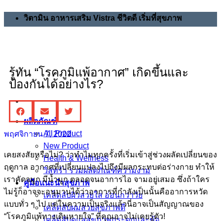
วิตามิน อาหารเสริม Vistra ชีวิตดี เริ่มที่สุขภาพ
รู้ทัน “โรคภูมิแพ้อากาศ” เกิดขึ้นและ
ป้องกันได้อย่างไร?
ผลิตภัณฑ์
All Product
พฤศจิกายน 7, 2022
New Product
เคยสงสัยหรือไม่? ว่าทำไมทุกครั้งที่เริ่มเข้าสู่ช่วงผลัดเปลี่ยนของ
Health & Wellness
ฤดูกาล อากาศที่เปลี่ยนแปลงไปถึงมีผลกระทบต่อร่างกาย ทำให้
วิสทร้า รวมผลิตภัณฑ์ความงาม
เราคัดจมูก มีน้ำมูก ตลอดจนอาการไอ จามอยู่เสมอ ซึ่งถ้าใคร
คู่มือแนะนำสุขภาพ
ไม่รู้ก็อาจจะอนุมานได้ว่าอาการที่กำลังเป็นนั้นคืออาการหวัด
เคล็ดลับผิวสวยใส อ่อนกว่าวัย
แบบทั่ว ๆ ไป แต่ในความเป็นจริงแล้วนี่อาจเป็นสัญญาณของ
เคล็ดลับผมสวยสุขภาพดี
“โรคภูมิแพ้ทางเดินหายใจ” ที่คุณอาจไม่เคยรู้ตัว!
เคล็ดลับดูแลสุขภาพกระดูกและข้อ