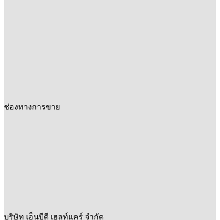
ช่องทางการขาย
บริษัท เอ็นบีดี เฮลท์แคร์ จำกัด