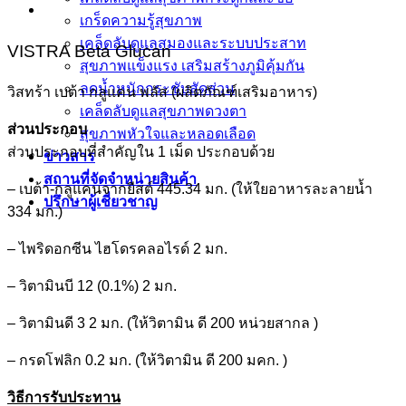
เกร็ดความรู้สุขภาพ
เคล็ดลับดูแลสมองและระบบประสาท
VISTRA Beta Glucan
สุขภาพแข็งแรง เสริมสร้างภูมิคุ้มกัน
ลดน้ำหนักกระชับสัดส่วน
วิสทร้า เบต้า กลูแคน พลัส (ผลิตภัณฑ์เสริมอาหาร)
เคล็ดลับดูแลสุขภาพดวงตา
ส่วนประกอบ
สุขภาพหัวใจและหลอดเลือด
ส่วนประกอบที่สำคัญใน 1 เม็ด ประกอบด้วย
ข่าวสาร
สถานที่จัดจำหน่ายสินค้า
– เบต้า-กลูแคนจากยีสต์ 445.34 มก. (ให้ใยอาหารละลายน้ำ
ปรึกษาผู้เชี่ยวชาญ
334 มก.)
– ไพริดอกซีน ไฮโดรคลอไรด์ 2 มก.
– วิตามินบี 12 (0.1%) 2 มก.
– วิตามินดี 3 2 มก. (ให้วิตามิน ดี 200 หน่วยสากล )
– กรดโฟลิก 0.2 มก. (ให้วิตามิน ดี 200 มคก. )
วิธีการรับประทาน