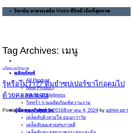
Skip
วิตามิน อาหารเสริม Vistra ชีวิตดี เริ่มที่สุขภาพ
to
content
Tag Archives:
เมนู
เกร็ดความรู้สุขภาพ
ผลิตภัณฑ์
All Product
รู้หรือไม่ว่า?? ต้มยำซุปเปอร์ขาไก่อุดมไป
New Product
ด้วยคอลลาเจน
Health & Wellness
วิสทร้า รวมผลิตภัณฑ์ความงาม
คู่มือแนะนำสุขภาพ
Posted on
กุมภาพันธ์ 3, 2016
สิงหาคม 4, 2024
by
admin pp t
เคล็ดลับผิวสวยใส อ่อนกว่าวัย
เคล็ดลับผมสวยสุขภาพดี
เคล็ดลับดูแลสุขภาพกระดูกและข้อ