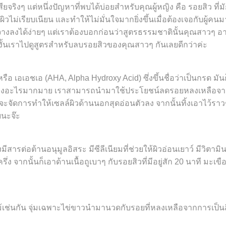
สียจริงๆ แต่หนึ่งปัญหาที่พบได้บ่อยสำหรับคุณผู้หญิง คือ รอยสิว ที่
ไม่เรียบเนียน และทำให้ไม่มั่นใจมากยิ่งขึ้นเมื่อต้องเจอกับผู้คนม
ดูจางลงได้ง่ายๆ แต่เราต้องบอกก่อนว่าสูตรธรรมชาตินั้นคุณสาวๆ 
งั้นเราไปดูสูตรสำหรับลบรอยสิวของคุณสาวๆ กันเลยดีกว่าค่ะ
รือ เอเอชเอ (AHA, Alpha Hydroxy Acid) ซึ่งขึ้นชื่อว่าเป็นกรด มั
ุนแรงอะไรมากมาย เราสามารถนำมาใช้ประโยชน์ลดรอยหลงเหลือจาก
จะจัดการทำให้เซลล์ผิวด้านนอกสุดอ่อนตัวลง จากนั้นทิ้งเอาไว้ราว
ยนะจ๊ะ
มีสารต่อต้านอนุมูลอิสระ มีซีลีเนียมที่ช่วยให้ผิวอ่อนเยาว์ มี
ง จากนั้นก็เอาด้านเนื้อถูเบาๆ กับรอยสิวที่มีอยู่สัก 20 นาที มะเ
ไม้เช่นกัน จุ่มเฉพาะไข่ขาวนำมานวดกับรอยที่หลงเหลือจากการเป็นส