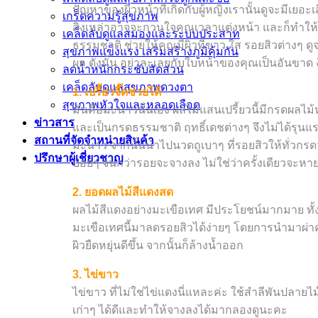
ปัญหาของผิวหน้าที่เกิดกับผู้หญิงเรานั้นดูจะมีเยอะเ
เกร็ดความรู้สุขภาพ
สิ่งเหล่าอาจจะกวนใจคุณเวลาแต่งหน้า และก็ทำให้ผิว
เคล็ดลับดูแลสมองและระบบประสาท
ธรรมชาติ ช่วยให้คุณมีผิวที่ขาว ใส รอยสิวต่างๆ 
สุขภาพแข็งแรง เสริมสร้างภูมิคุ้มกัน
ผล ดังนั้น อย่าละเลยกับใบหน้าของคุณเป็นอันขาด 
ลดน้ำหนักกระชับสัดส่วน
เคล็ดลับดูแลสุขภาพดวงตา
1. เปรี้ยวจี๊ดช่วยได้
สุขภาพหัวใจและหลอดเลือด
มันคือมะนาวนั่นเอง ผลไม้แสนเปรี้ยวนี้มีกรดผลไม้ห
ข่าวสาร
และเป็นกรดธรรมชาติ ฤทธิ์เดชต่างๆ จึงไม่ได้ร
สถานที่จัดจำหน่ายสินค้า
มะนาว จากนั้นนำไปนวดถูเบาๆ ที่รอยสิวให้ทั่วกรด
ปรึกษาผู้เชี่ยวชาญ
บ่อยๆ จนกว่ารอยจะจางลง ไม่ใช่ว่าครั้งเดียวจะหา
2. ยอดผลไม้สีแดงสด
ผลไม้สีแดงอย่างมะเขือเทศ มีประโยชน์มากมาย ทั้ง
มะเขือเทศนี้มาลดรอยสิวได้ง่ายๆ โดยการนำมาผ่าครึ่
ผิวยืดหยุ่นดีขึ้น จากนั้นก็ล้างน้ำออก
3. ไข่ขาว
ไข่ขาว ที่ไม่ใช่ไข่แดงนี่แหละค่ะ ใช้สำลีพันปลาย
เก่าๆ ได้ดีและทำให้จางลงได้มากลองดูนะคะ