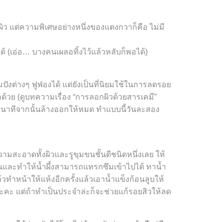
บผิว แต่ความพิเศษอย่างหนึ่งของแตงกวาก็คือ ไม่มี
้ (เอ่อ… บางคนเผลอทิ้งไว้แล้วหลับก็พอได้)
ปังต่างๆ ฟูฟ่องได้ แต่ยังเป็นที่นิยมใช้ในการลดรอย
ีกด้วย (ดูบทความเรื่อง “การลอกผิวด้วยสารเคมี”
2-3 นาทีจากนั้นล้างออกให้หมด ทำแบบนี้วันละสอง
มสะอาดทั้งผิวและรูขุมขนชั้นดีชนิดหนึ่งเลย ให้
มขนและทำให้น้ำผึ้งสามารถแทรกซึมเข้าไปได้ ทาน้ำ
้วทำหน้าให้แห้งอีกครั้งแล้วเอาน้ำแข็งก้อนลูบให้
นะคะ แต่ถ้าทำเป็นประจำล่ะก็จะช่วยแก้รอยสิวให้ลด