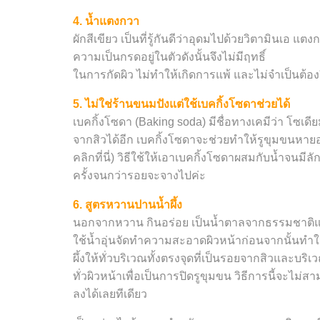
4. น้ำแตงกวา
ผักสีเขียว เป็นที่รู้กันดีว่าอุดมไปด้วยวิตามินเอ
ความเป็นกรดอยู่ในตัวดังนั้นจึงไม่มีฤทธิ์
ในการกัดผิว ไม่ทำให้เกิดการแพ้ และไม่จำเป็นต้อง
5. ไม่ใช่ร้านขนมปังแต่ใช้เบคกิ้งโซดาช่วยได้
เบคกิ้งโซดา (Baking soda) มีชื่อทางเคมีว่า โซเดี
จากสิวได้อีก เบคกิ้งโซดาจะช่วยทำให้รูขุมขนหายอุด
คลิกที่นี่) วิธีใช้ให้เอาเบคกิ้งโซดาผสมกับน้ำจน
ครั้งจนกว่ารอยจะจางไปค่ะ
6. สูตรหวานปานน้ำผึ้ง
นอกจากหวาน กินอร่อย เป็นน้ำตาลจากธรรมชาติแล้วก
ใช้น้ำอุ่นจัดทำความสะอาดผิวหน้าก่อนจากนั้นทำให้
ผึ้งให้ทั่วบริเวณทั้งตรงจุดที่เป็นรอยจากสิวและบร
ทั่วผิวหน้าเพื่อเป็นการปิดรูขุมขน วิธีการนี้จะ
ลงได้เลยทีเดียว