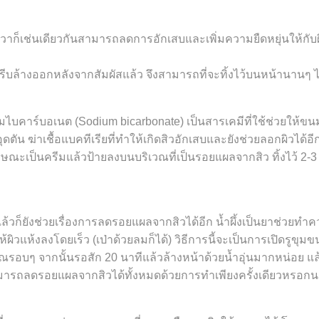
 แตงกวาก็เช่นเดียวกันสามารถลดการอักเสบและเพิ่มความยืดหยุ่นให้กั
รีบล้างออกหลังจากสัมผัสแล้ว จึงสามารถที่จะทิ้งไว้บนหน้านานๆ ได
ยมไบคาร์บอเนต (Sodium bicarbonate) เป็นสารเคมีที่ใช้ช่วยให้ขนม
ตัน ฆ่าเชื้อแบคทีเรียที่ทำให้เกิดสิวอักเสบและยังช่วยลอกผิวได้อ
มีลักษณะเป็นครีมแล้วป้ายลงบนบริเวณที่เป็นรอยแผลจากสิว ทิ้งไว้ 
็ยังช่วยเรื่องการลดรอยแผลจากสิวได้อีก น้ำผึ้งเป็นยาช่วยทำควา
ผิวแห้งลงโดยเร็ว (เป่าด้วยลมก็ได้) วิธีการนี้จะเป็นการเปิดรูขุ
ิเวณรอบๆ จากนั้นรอสัก 20 นาทีแล้วล้างหน้าด้วยน้ำอุ่นมากหน่อย แล
ไม่สามารถลดรอยแผลจากสิวได้ทั้งหมดด้วยการทำเพียงครั้งเดียวหรอก