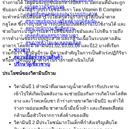
ร่างกายได้ โดยมันจะถูกขับออกทางปัสสาวะ แต่ก่อนที่มันจะถูก
เกร็ดความรู้สุขภาพ
ขับออก มันได้สร้างประโยชน์ให้เรา โดย Vitamin B Complex
เคล็ดลับดูแลสมองและระบบประสาท
จะทำหน้าที่เปลี่ยนคาร์โบไฮเดรตในร่างกายให้เป็นน้ำตาล
สุขภาพแข็งแรง เสริมสร้างภูมิคุ้มกัน
กลูโคส ซึ่งร่างกายสามารถเปลี่ยนเป็นพลังงานไปใช้งานได้ และ
ลดน้ำหนักกระชับสัดส่วน
ช่วยในกระบวนการเมตาโบลิซึมของไขมันและโปรตีน รวมถึง
เคล็ดลับดูแลสุขภาพดวงตา
การทำงานของระบบประสาท และกล้ามเนื้อในระบบทางเดิน
สุขภาพหัวใจและหลอดเลือด
อาหาร โดยจะมีวิตามินบี1,บี2,บี3,บี5,บี6 และบี12 บางทีเรียก
ข่าวสาร
รวมกันว่า วิตามินบีรวม มีความสำคัญในการเป็นตัวเร่งปฏิกิริยา
สถานที่จัดจำหน่ายสินค้า
หรือทำให้ปฎิกิริยาต่างๆในร่างกายดำเนินไปได้
ปรึกษาผู้เชี่ยวชาญ
ประโยชน์ของวิตามินบีรวม
วิตามินบี 1 ทำหน้าที่เผาผลาญน้ำตาลที่เรารับประทาน
เข้าไปให้เกิดเป็นพลังงาน จะช่วยป้องกันการเกิดโรคโลหิต
จาง และโรคเหน็บชา ถ้าร่างกายขาดวิตามินบี1 จะทำให้
ร่างกายอ่อนเพลีย ชาตามนิ้วมือนิ้วเท้า และเกิดผลเสียต่อ
กล้ามเนื้อหัวใจจากการคั่งค้างของเสีย
วิตามินบี 2 มีประโยชน์มากในเด็กที่กำลังเจริญเติบโต