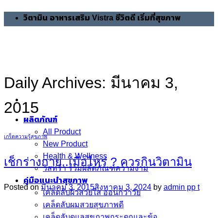
Skip
วิตามิน อาหารเสริม Vistra ชีวิตดี เริ่มที่สุขภาพ
to
content
Daily Archives:
มีนาคม 3,
2015
ผลิตภัณฑ์
All Product
เกร็ดความรู้สุขภาพ
New Product
Health & Wellness
เช็กร่างกาย..เมื่อไหร่ ? ควรกินวิตามิน
วิสทร้า รวมผลิตภัณฑ์ความงาม
คู่มือแนะนำสุขภาพ
Posted on
มีนาคม 3, 2015
สิงหาคม 3, 2024
by
admin pp t
เคล็ดลับผิวสวยใส อ่อนกว่าวัย
เคล็ดลับผมสวยสุขภาพดี
เคล็ดลับดูแลสุขภาพกระดูกและข้อ