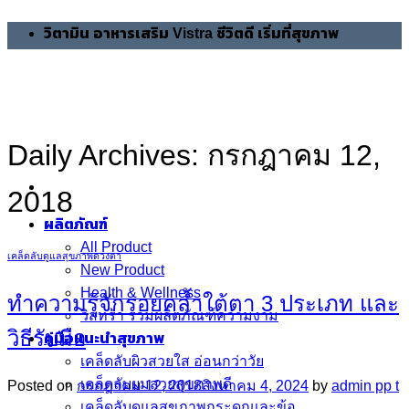
Skip
วิตามิน อาหารเสริม Vistra ชีวิตดี เริ่มที่สุขภาพ
to
content
Daily Archives:
กรกฎาคม 12,
2018
ผลิตภัณฑ์
All Product
เคล็ดลับดูแลสุขภาพดวงตา
New Product
Health & Wellness
ทำความรู้จักรอยคล้ำใต้ตา 3 ประเภท และ
วิสทร้า รวมผลิตภัณฑ์ความงาม
วิธีรับมือ
คู่มือแนะนำสุขภาพ
เคล็ดลับผิวสวยใส อ่อนกว่าวัย
เคล็ดลับผมสวยสุขภาพดี
Posted on
กรกฎาคม 12, 2018
สิงหาคม 4, 2024
by
admin pp t
เคล็ดลับดูแลสุขภาพกระดูกและข้อ