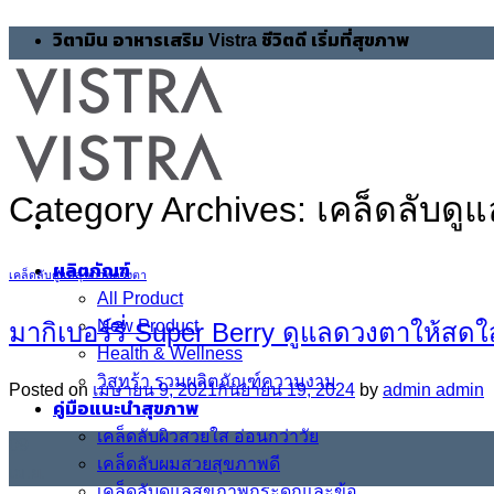
Skip
วิตามิน อาหารเสริม Vistra ชีวิตดี เริ่มที่สุขภาพ
to
content
Category Archives:
เคล็ดลับด
ผลิตภัณฑ์
เคล็ดลับดูแลสุขภาพดวงตา
All Product
New Product
มากิเบอร์รี่ Super Berry ดูแลดวงตาให้สดใ
Health & Wellness
วิสทร้า รวมผลิตภัณฑ์ความงาม
Posted on
เมษายน 9, 2021
กันยายน 19, 2024
by
admin admin
คู่มือแนะนำสุขภาพ
เคล็ดลับผิวสวยใส อ่อนกว่าวัย
09
เคล็ดลับผมสวยสุขภาพดี
เม.ย.
เคล็ดลับดูแลสุขภาพกระดูกและข้อ