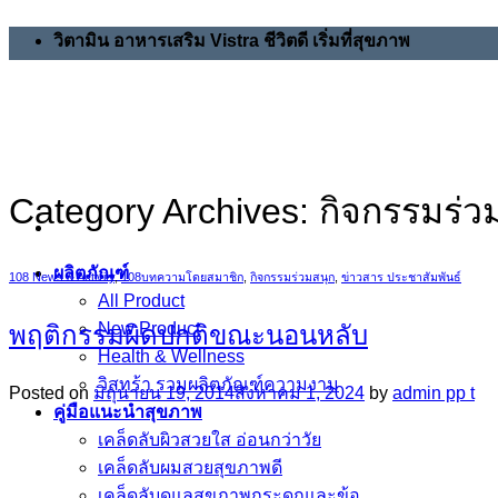
Skip
วิตามิน อาหารเสริม Vistra ชีวิตดี เริ่มที่สุขภาพ
to
content
Category Archives:
กิจกรรมร่ว
ผลิตภัณฑ์
108 News & Activity
,
108บทความโดยสมาชิก
,
กิจกรรมร่วมสนุก
,
ข่าวสาร ประชาสัมพันธ์
All Product
New Product
พฤติกรรมผิดปกติขณะนอนหลับ
Health & Wellness
วิสทร้า รวมผลิตภัณฑ์ความงาม
Posted on
มิถุนายน 19, 2014
สิงหาคม 1, 2024
by
admin pp t
คู่มือแนะนำสุขภาพ
เคล็ดลับผิวสวยใส อ่อนกว่าวัย
เคล็ดลับผมสวยสุขภาพดี
เคล็ดลับดูแลสุขภาพกระดูกและข้อ