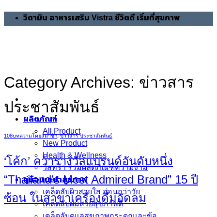
Skip
วิตามิน อาหารเสริม Vistra ชีวิตดี เริ่มที่สุขภาพ
to
content
Category Archives:
ข่าวสาร
ประชาสัมพันธ์
ผลิตภัณฑ์
All Product
108บทความโดยสมาชิก
,
ข่าวสาร ประชาสัมพันธ์
New Product
Health & Wellness
‘โค้ก’ คว้ารางวัลแบรนด์อันดับหนึ่ง
วิสทร้า รวมผลิตภัณฑ์ความงาม
“Thailand’s Most Admired Brand” 15 ปี
คู่มือแนะนำสุขภาพ
เคล็ดลับผิวสวยใส อ่อนกว่าวัย
ซ้อน ในสาขาเครื่องดื่มอัดลม
เคล็ดลับผมสวยสุขภาพดี
เคล็ดลับดูแลสุขภาพกระดูกและข้อ