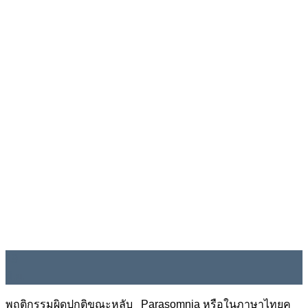
19
มิ.ย.
พฤติกรรมผิดปกติขณะหลับ Parasomnia หรือในภาษาไทยค