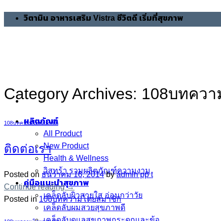
Skip
วิตามิน อาหารเสริม Vistra ชีวิตดี เริ่มที่สุขภาพ
to
content
Category Archives:
108บทควา
ผลิตภัณฑ์
108บทความโดยสมาชิก
All Product
New Product
ติดต่อเรา
Health & Wellness
วิสทร้า รวมผลิตภัณฑ์ความงาม
Posted on
ธันวาคม 16, 2014
by
admin pp t
คู่มือแนะนำสุขภาพ
Continue reading
→
เคล็ดลับผิวสวยใส อ่อนกว่าวัย
Posted in
108บทความโดยสมาชิก
เคล็ดลับผมสวยสุขภาพดี
เคล็ดลับดูแลสุขภาพกระดูกและข้อ