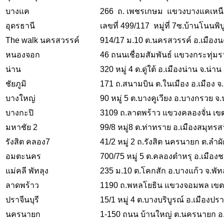
บางแค
266 ถ. เพชรเกษม แขวงบางแคเหนื
อุดรธานี
เลขที่ 499/117 หมู่ที่ 7ซ.บ้านโนนพิ
The walk นครสวรรค์
914/17 ม.10 ต.นครสวรรค์ อ.เมือง
หนองจอก
46 ถนนเชื่อมสัมพันธ์ แขวงกระทุ
น่าน
320 หมู่ 4 ต.ดู่ใต้ อ.เมืองน่าน จ.น่า
ชัยภูมิ
171 ถ.สนามบิน ต.ในเมือง อ.เมือง จ.
บางใหญ่
90 หมู่ 5 ต.บางคูเวียง อ.บางกรวย จ
บางกะปิ
3109 ถ.ลาดพร้าว แขวงคลองจั่น เ
มหาชัย 2
99/8 หมู่8 ต.ท่าทราย อ.เมืองสมุท
รังสิต คลอง7
41/2 หมู่ 2 ถ.รังสิต นครนายก ต.ลำผั
อมตะนคร
700/75 หมู่ 5 ต.คลองตำหรุ อ.เมืองชล
แม่คลี พัทลุง
235 ม.10 ต.โคกสัก อ.บางแก้ว จ.พัท
ลาดพร้าว
1190 ถ.พหลโยธิน แขวงจอมพล เขต
ปราจีนบุรี
15/1 หมู่ 4 ต.บางบริบูรณ์ อ.เมืองปรา
นครนายก
1-150 ถนน บ้านใหญ่ ต.นครนายก อ