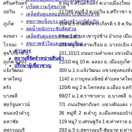
ศรีนครินทร์
9 หมู่ 6 ศรีนครินทร์ ต.บางเมืองใหม
เกร็ดความรู้สุขภาพ
บ่อวิน
117/46 หมู่ที่ 3 ต.บ่อวิน อ.ศรีราชา 
เคล็ดลับดูแลสมองและระบบประสาท
สุขภาพแข็งแรง เสริมสร้างภูมิคุ้มกัน
ภูเก็ต
104 ม.5 ถ.เฉลิมพระเกียรติ ร.9 ต.รัษ
ลดน้ำหนักกระชับสัดส่วน
สงขลา
เคล็ดลับดูแลสุขภาพดวงตา
64 ม.2 ตำบล เขารูปช้าง อำเภอ เมื
สุขภาพหัวใจและหลอดเลือด
โรจนะ
101 หมู่ 3 ต.สามเรือน อ. บางปะอิน
ข่าวสาร
สุขาภิบาล 3
101,101/1 ถนนรามคำแหง แขวงมีนบุ
สถานที่จัดจำหน่ายสินค้า
ภูเก็ต ฉลอง
21/10 หมู่ 10 ต. ฉลอง อ. เมืองภูเก็ต 
ปรึกษาผู้เชี่ยวชาญ
แจ้งวัฒนะ
300 ม.1 ถ.แจ้งวัฒนะ แขวงทุ่งสองห้อ
หาดใหญ่
1142 ถ.กาญจนวณิชย์ ตำบลหาดใหญ
ตรัง
120/6 หมู่ 2 ต.โคกหล่อ อ.เมือง จ.ตร
บางพลี
99/27 ม.1 ต.ราชาเทวะ อ.บางพลี 
ฟอร์จูนทาวน์
7/1 ถนนรัชดาภิเษก แขวงดินแดง 
หนองบัวลำภู
36 หมู่ที่ 2 ต.ลำภู อ.เมืองหนองบ
มหาชัย
119 หมู่7 ถ.เศรษฐกิจ 1 ต.ท่าทราย 
สุพรรณบุรี
293 ม.5 ถ.สุพรรณบุรี-ชัยนาท ต.ท่าร