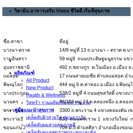
Skip
วิตามิน อาหารเสริม Vistra ชีวิตดี เริ่มที่สุขภาพ
to
content
ชื่อ-สาขา
ที่อยู่
บางนา-ตราด
14/9 หมู่ที่ 13 ถ.บางนา – ตราด ต.
รามอินทรา
59 หมู่8 ถนนประดิษฐมนูธรรม แข
อุบลราชธานี
492 ถ.ชยางกูร ต.ในเมิอง อ.เมือง 
ผลิตภัณฑ์
แม่สอด
17 ถนนสายเอเซีย ตำบลแม่สอด อำเ
All Product
พิษณุโลก
444 หมู่ 6 ต.ท่าทอง อ.เมือง จ.พิษณ
New Product
บางประกอก
538/2 หมู่ที่ 4 ถนนสุขสวัสดิ์ แข
Health & Wellness
นวนคร
98/103 หมู่ 13 ต.คลองหนึ่ง อ.คลอ
วิสทร้า รวมผลิตภัณฑ์ความงาม
คู่มือแนะนำสุขภาพ
พระราม4
3300 ถ.พระราม 4 แขวงคลองตัน เ
เคล็ดลับผิวสวยใส อ่อนกว่าวัย
พระราม1
831 ถนนพระราม 1 แขวงวังใหม่ เ
เคล็ดลับผมสวยสุขภาพดี
ขอนแก่น 2
709 ม.3 ตำบลศิลา อำเภอเมืองขอนแ
เคล็ดลับดูแลสุขภาพกระดูกและข้อ